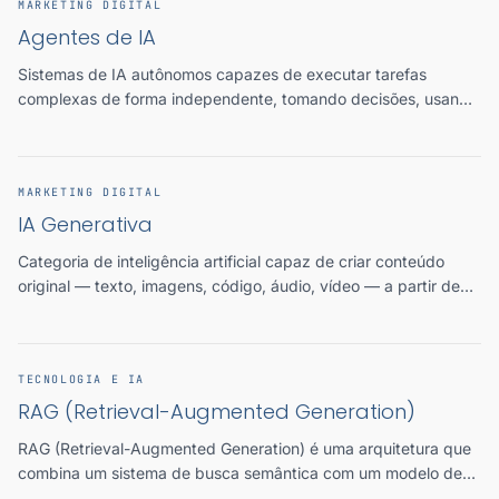
MARKETING DIGITAL
Agentes de IA
Sistemas de IA autônomos capazes de executar tarefas
complexas de forma independente, tomando decisões, usando
ferramentas e interagindo com o mundo digital para atingir
objetivos definidos.
MARKETING DIGITAL
IA Generativa
Categoria de inteligência artificial capaz de criar conteúdo
original — texto, imagens, código, áudio, vídeo — a partir de
prompts, revolucionando a produção de conteúdo em
marketing.
TECNOLOGIA E IA
RAG (Retrieval-Augmented Generation)
RAG (Retrieval-Augmented Generation) é uma arquitetura que
combina um sistema de busca semântica com um modelo de
linguagem (LLM) — recuperando informações relevantes de