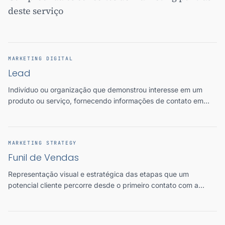
deste serviço
MARKETING DIGITAL
Lead
Indivíduo ou organização que demonstrou interesse em um
produto ou serviço, fornecendo informações de contato em
troca de valor percebido, representando uma oportunidade
comercial em potencial.
MARKETING STRATEGY
Funil de Vendas
Representação visual e estratégica das etapas que um
potencial cliente percorre desde o primeiro contato com a
marca até a decisão de compra, permitindo mapear, mensurar
e otimizar cada fase do processo comercial.