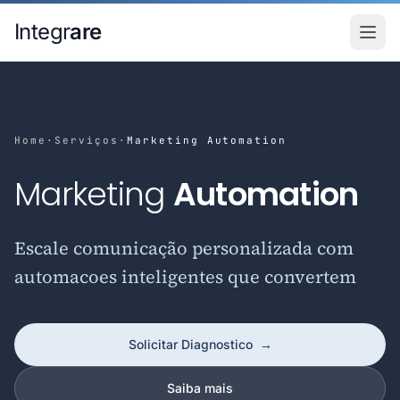
Pular para o conteudo principal
Integr
are
Home
·
Serviços
·
Marketing Automation
Marketing
Automation
Escale comunicação personalizada com
automacoes inteligentes que convertem
Solicitar Diagnostico
→
Saiba mais