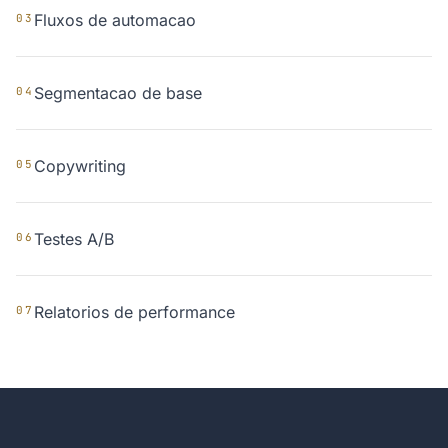
Fluxos de automacao
03
Segmentacao de base
04
Copywriting
05
Testes A/B
06
Relatorios de performance
07