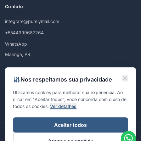
Contato
integrare@purelymail.com
+5544999687264
WhatsApp
Maringá, PR
Nos respeitamos sua privacidade
Atendemos em
Utilizamos cookies para melhorar sua experiencia. Ao
Maringá
Curitiba
São Paulo
Londrina
Cascavel
Ponta Grossa
clicar em "Aceitar todos", voce concorda com o uso de
Florianópolis
Brasília
Joinville
Campinas
Ribeirão Preto
todos os cookies.
Ver detalhes
Porto Alegre
Santa Maria
Aceitar todos
© 2026 Integrare. Marketing de Verdade. Todos os direitos
Apenas essenciais