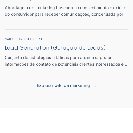
Abordagem de marketing baseada no consentimento explícito
do consumidor para receber comunicações, conceituada por
Seth Godin como alternativa ao marketing de interrupção, e
fundamento legal do email marketing sob a LGPD.
MARKETING DIGITAL
Lead Generation (Geração de Leads)
Conjunto de estratégias e táticas para atrair e capturar
informações de contato de potenciais clientes interessados em
um produto ou serviço, alimentando o topo do funil de vendas
com oportunidades qualificáveis.
Explorar wiki de marketing
→