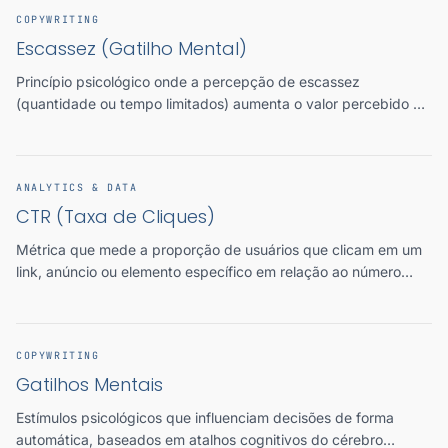
COPYWRITING
Escassez (Gatilho Mental)
Princípio psicológico onde a percepção de escassez
(quantidade ou tempo limitados) aumenta o valor percebido de
algo e acelera a tomada de decisão por medo de perder a
oportunidade.
ANALYTICS & DATA
CTR (Taxa de Cliques)
Métrica que mede a proporção de usuários que clicam em um
link, anúncio ou elemento específico em relação ao número
total de visualizações, expressa em percentual.
COPYWRITING
Gatilhos Mentais
Estímulos psicológicos que influenciam decisões de forma
automática, baseados em atalhos cognitivos do cérebro