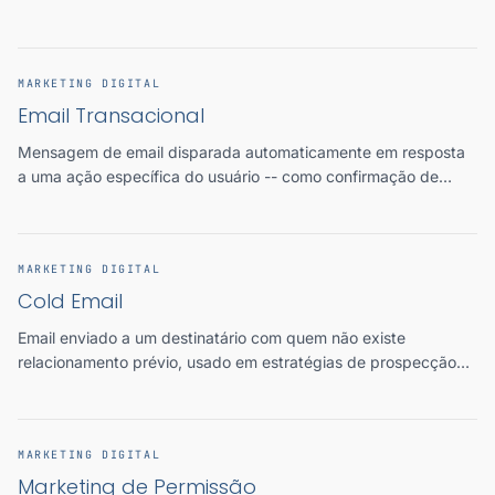
humano, amplamente utilizados em marketing e vendas para
acelerar a tomada de decisão.
MARKETING DIGITAL
Email Transacional
Mensagem de email disparada automaticamente em resposta
a uma ação específica do usuário -- como confirmação de
compra, redefinição de senha ou notificação de envio --, com
foco em utilidade e não em promoção.
MARKETING DIGITAL
Cold Email
Email enviado a um destinatário com quem não existe
relacionamento prévio, usado em estratégias de prospecção
ativa (outbound) para gerar oportunidades comerciais B2B de
forma personalizada e escalável.
MARKETING DIGITAL
Marketing de Permissão