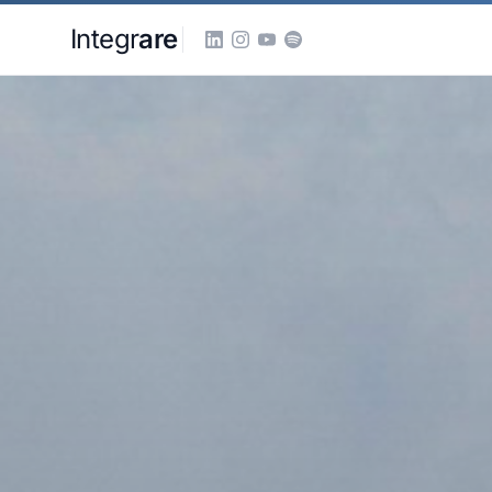
Pular para o conteudo principal
Integr
are