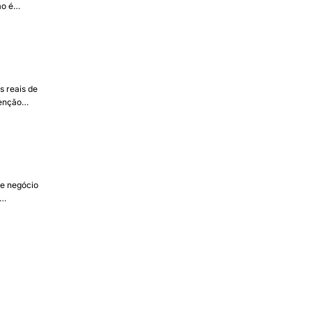
ão é
erto, pelo
 reais de
tenção
de negócio