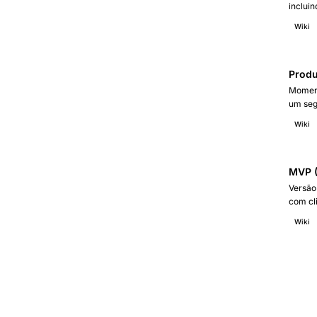
incluin
estraté
Wiki
canal c
Produ
Moment
um seg
sólida
Wiki
MVP (
Versão
com cl
desenv
Wiki