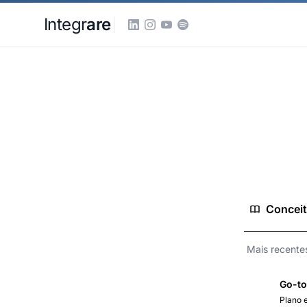
Pular para o conteudo principal
Integr
are
Home
Conhecimento
Go to Market
Go to Market
4 conceitos
Concei
Go-to
Plano 