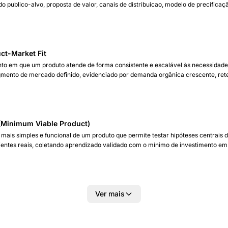
do publico-alvo, proposta de valor, canais de distribuicao, modelo de precificaç
gia de vendas. E o roteiro que conecta o produto ao cliente certo, no momento c
erto.
ct-Market Fit
o em que um produto atende de forma consistente e escalável às necessidades
mento de mercado definido, evidenciado por demanda orgânica crescente, re
 e indicadores de satisfação que dispensam convencimento forçado.
Minimum Viable Product)
 mais simples e funcional de um produto que permite testar hipóteses centrais 
ientes reais, coletando aprendizado validado com o mínimo de investimento em
olvimento, tempo e recursos.
Ver mais