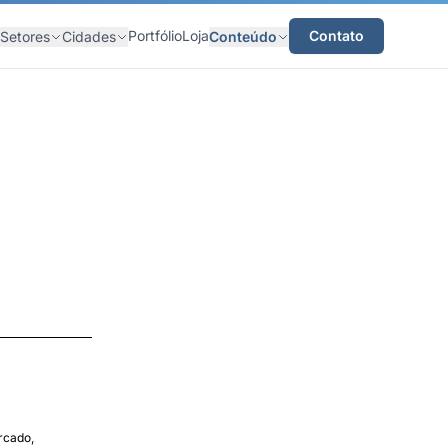
Portfólio
Loja
Contato
Setores
Cidades
Conteúdo
rcado,