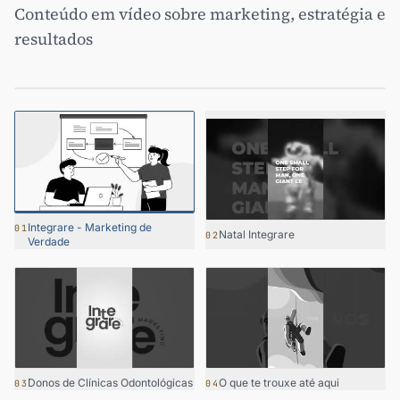
Conteúdo em vídeo sobre marketing, estratégia e
Integrare - Marketing de Verdade
resultados
Conheça nossa abordagem baseada em ciência e
resultados mensuráveis
Integrare - Marketing de
01
Natal Integrare
02
Verdade
Donos de Clínicas Odontológicas
O que te trouxe até aqui
03
04