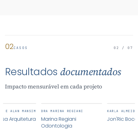
02
CASOS
02 / 07
Resultados
documentados
Impacto mensurável em cada projeto
M
DRA MARINA REGIANI
KARLA ALMEIDA
a
Marina Regiani
Jon'Ric Boca Raton
Odontologia