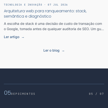
TECNOLOGIA E INOVAÇÃO · 07 JUL 2026
Arquitetura web para ranqueamento: stack,
semântica e diagnóstico
A escolha de stack é uma decisão de custo de transação com
o Google, tomada antes de qualquer auditoria de SEO. Um guia
em três camadas (stack, semântica e diagnóstico) para
Ler artigo
→
destravar ranqueamento.
Ler o blog
→
05
DEPOIMENTOS
05 / 07