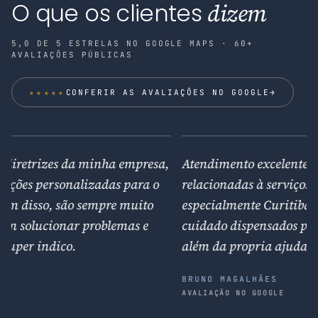
O que os clientes
dizem
5,0 DE 5 ESTRELAS NO GOOGLE MAPS · 60+
AVALIAÇÕES PÚBLICAS
★★★★★
CONFERIR AS AVALIAÇÕES NO GOOGLE
→
Estou gostando muito de trabalhar com essa
,
empresa! São prestativos, atendimento
a
humanizado e super preocupados com a satisfação
do cliente.
c
ANA CLAUDIA
AVALIAÇÃO NO GOOGLE
A