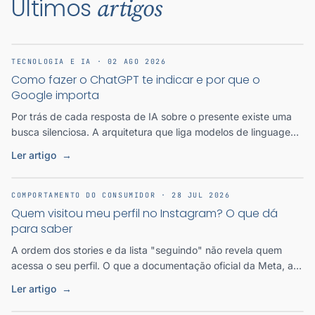
Últimos
artigos
TECNOLOGIA E IA · 02 AGO 2026
Como fazer o ChatGPT te indicar e por que o
Google importa
Por trás de cada resposta de IA sobre o presente existe uma
busca silenciosa. A arquitetura que liga modelos de linguagem
ao índice do Google e o que ela exige de quem quer ser
Ler artigo
→
encontrado.
COMPORTAMENTO DO CONSUMIDOR · 28 JUL 2026
Quem visitou meu perfil no Instagram? O que dá
para saber
A ordem dos stories e da lista "seguindo" não revela quem
acessa o seu perfil. O que a documentação oficial da Meta, as
patentes e o limiar das 50 visualizações realmente mostram.
Ler artigo
→