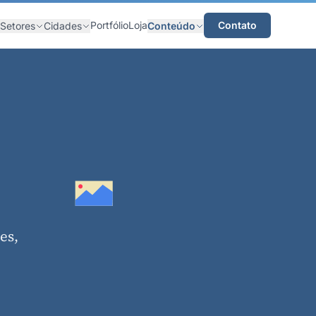
Portfólio
Loja
Contato
Setores
Cidades
Conteúdo
es,