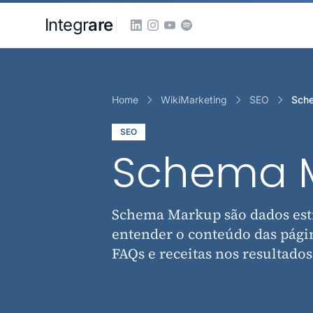
Pular para o conteudo principal
Integr
are
Home
WikiMarketing
SEO
Sch
SEO
Schema 
Schema Markup são dados est
entender o conteúdo das págin
FAQs e receitas nos resultados