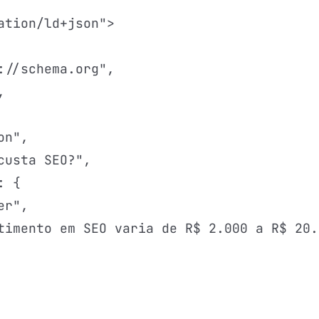
ation/ld+json">

://schema.org",



n",

usta SEO?",

 {

r",

timento em SEO varia de R$ 2.000 a R$ 20.