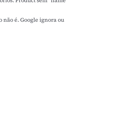
órios. Product sem "name"
não é. Google ignora ou