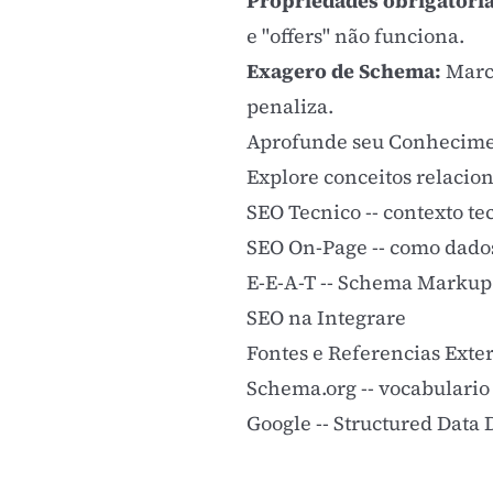
Propriedades obrigatória
e "offers" não funciona.
Exagero de Schema:
Marca
penaliza.
Aprofunde seu Conhecim
Explore conceitos relacio
SEO Tecnico
-- contexto t
SEO On-Page
-- como dado
E-E-A-T
-- Schema Markup r
SEO na Integrare
Fontes e Referencias Exte
Schema.org
-- vocabulario
Google -- Structured Data