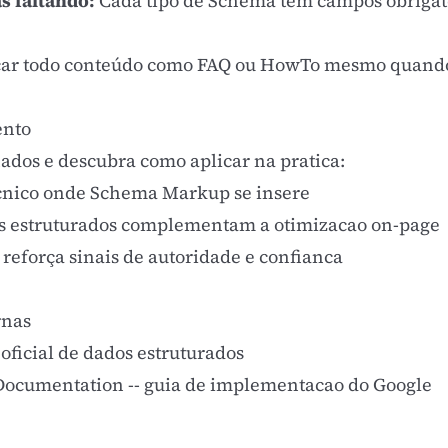
s faltando:
Cada tipo de Schema tem campos obrigat
r todo conteúdo como FAQ ou HowTo mesmo quando 
ento
nados e descubra como aplicar na pratica:
ecnico onde Schema Markup se insere
s estruturados complementam a otimizacao on-page
eforça sinais de autoridade e confianca
rnas
 oficial de dados estruturados
 Documentation
-- guia de implementacao do Google