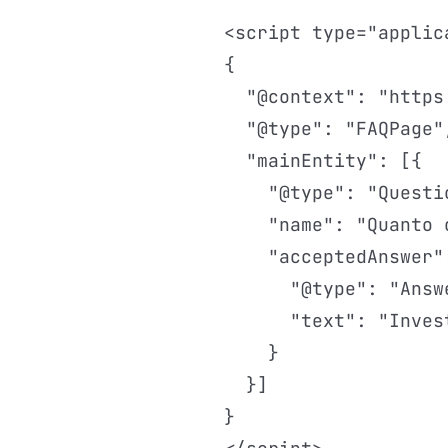
<script type="applic
{

  "@context": "https
  "@type": "FAQPage",
  "mainEntity": [{

    "@type": "Questio
    "name": "Quanto c
    "acceptedAnswer":
      "@type": "Answe
      "text": "Inves
    }

  }]

}
