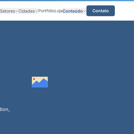
Portfólio
Loja
Contato
Setores
Cidades
Conteúdo
ion,