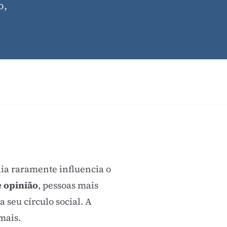
o,
dia raramente influencia o
e opinião
, pessoas mais
 seu círculo social. A
emais.