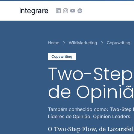
Pular para o conteudo principal
Integr
are
Home
WikiMarketing
Copywriting
Copywriting
Two-Step 
de Opini
Também conhecido como:
Two-Step 
Líderes de Opinião, Opinion Leaders
O Two-Step Flow, de Lazarsfeld