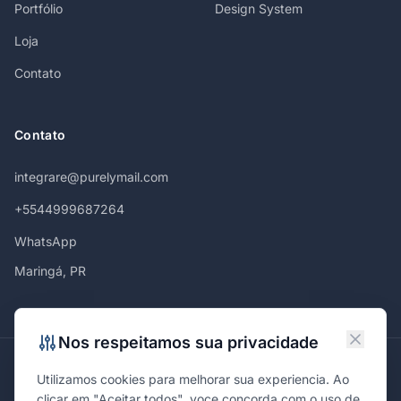
Portfólio
Design System
Loja
Contato
Contato
integrare@purelymail.com
+5544999687264
WhatsApp
Maringá, PR
Nos respeitamos sua privacidade
Atendemos em
Utilizamos cookies para melhorar sua experiencia. Ao
Maringá
Curitiba
São Paulo
Londrina
Cascavel
Ponta Grossa
clicar em "Aceitar todos", voce concorda com o uso de