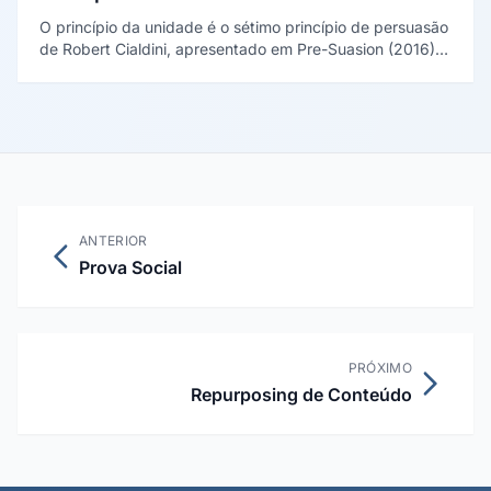
O princípio da unidade é o sétimo princípio de persuasão
de Robert Cialdini, apresentado em Pre-Suasion (2016).
Baseia-se no sentimento de "nós": compartilhar
identidade com alguém, e não apenas semelhança,
aumenta a influência.
ANTERIOR
Prova Social
PRÓXIMO
Repurposing de Conteúdo