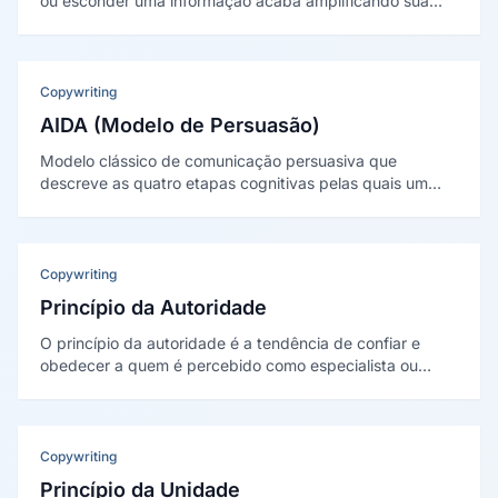
ou esconder uma informação acaba amplificando sua
divulgação. O termo foi cunhado por Mike Masnick em
2005, em referência ao caso de Barbra Streisand de
2003.
Copywriting
AIDA (Modelo de Persuasão)
Modelo clássico de comunicação persuasiva que
descreve as quatro etapas cognitivas pelas quais um
consumidor passa antes de tomar uma decisão: Atenção,
Interesse, Desejo e Ação.
Copywriting
Princípio da Autoridade
O princípio da autoridade é a tendência de confiar e
obedecer a quem é percebido como especialista ou
figura legítima de comando. É um dos seis princípios de
persuasão de Robert Cialdini (1984).
Copywriting
Princípio da Unidade