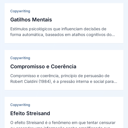
Copywriting
Gatilhos Mentais
Estímulos psicológicos que influenciam decisões de
forma automática, baseados em atalhos cognitivos do
cérebro humano, amplamente utilizados em marketing e
vendas para acelerar a tomada de decisão.
Copywriting
Compromisso e Coerência
Compromisso e coerência, princípio de persuasão de
Robert Cialdini (1984), é a pressão interna e social para
agir de forma consistente com posições e decisões já
assumidas, especialmente quando públicas e voluntárias.
Copywriting
Efeito Streisand
O efeito Streisand é o fenômeno em que tentar censurar