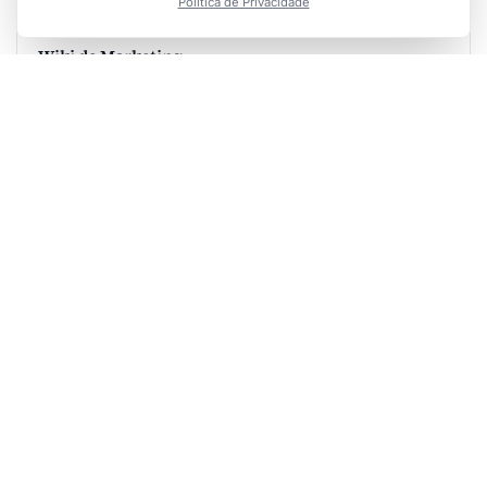
Politica de Privacidade
454 TERMOS
Wiki de Marketing
O glossário do marketing baseado em evidências, do básico
ao avançado.
Explorar
→
Template 1: Bem-vindo
Assunto: Bem-vindo(a) à Integrare, [Nome]! 🚀

Oi [Nome],

Que alegria ter você conosco!

Baixou nosso material sobre SEO local? Então já s
que resultados reais dependem de estratégia.
