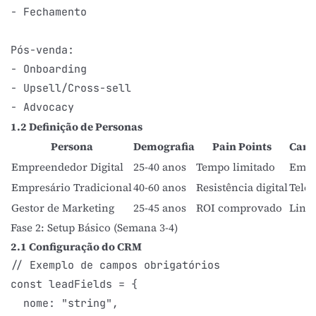
- Fechamento

Pós-venda:

- Onboarding

- Upsell/Cross-sell

1.2 Definição de Personas
Persona
Demografia
Pain Points
Cana
Empreendedor Digital
25-40 anos
Tempo limitado
Emai
Empresário Tradicional
40-60 anos
Resistência digital
Telef
Gestor de Marketing
25-45 anos
ROI comprovado
Link
Fase 2: Setup Básico (Semana 3-4)
2.1 Configuração do CRM
// Exemplo de campos obrigatórios

const leadFields = {

  nome: "string",
