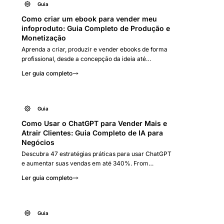
Guia
Como criar um ebook para vender meu
infoproduto: Guia Completo de Produção e
Monetização
Aprenda a criar, produzir e vender ebooks de forma
profissional, desde a concepção da ideia até
estratégias avançadas de marketing digital para
Ler guia completo
infoprodutos.
Guia
Como Usar o ChatGPT para Vender Mais e
Atrair Clientes: Guia Completo de IA para
Negócios
Descubra 47 estratégias práticas para usar ChatGPT
e aumentar suas vendas em até 340%. From
automação de atendimento até criação de conteúdo
Ler guia completo
persuasivo - guia completo com prompts testados e
ROI comprovado.
Guia