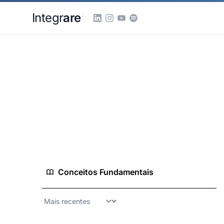
Pular para o conteudo principal
Integr
are
Home
Conhecimento
Geral
Geral
Posts sem categoria especifica
1 conceitos
23 análises
12 guias
Conceitos Fundamentais