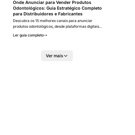
Onde Anunciar para Vender Produtos
Odontológicos: Guia Estratégico Completo
para Distribuidores e Fabricantes
Descubra os 15 melhores canais para anunciar
produtos odontológicos, desde plataformas digitais
até feiras especializadas. Estratégias comprovadas
Ler guia completo
para aumentar vendas em 300% no mercado dental
brasileiro.
Ver mais