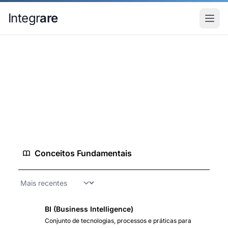
Pular para o conteudo principal
Integr
are
Home
Conhecimento
Business Intelligence
Business Intelligence
4 conceitos
Conceitos Fundamentais
BI (Business Intelligence)
Conjunto de tecnologias, processos e práticas para