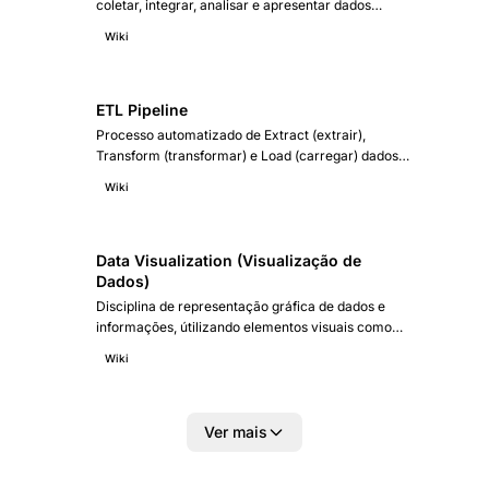
coletar, integrar, analisar e apresentar dados
empresariais de forma estruturada, transformando
Wiki
informação bruta em inteligência acionável para
tomada de decisão.
ETL Pipeline
Processo automatizado de Extract (extrair),
Transform (transformar) e Load (carregar) dados
de múltiplas fontes para um repositório analítico,
Wiki
garantindo qualidade, consistência e
disponibilidade para análise.
Data Visualization (Visualização de
Dados)
Disciplina de representação gráfica de dados e
informações, útilizando elementos visuais como
gráficos, mapas e infográficos para tornar padrões,
Wiki
tendências e outliers compreensíveis e acionáveis.
Ver mais