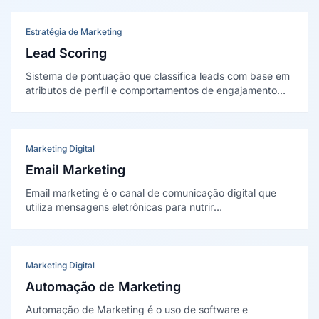
empresas, caracterizado por ciclos de venda longos,
múltiplos decisores e alto valor de contrato.
Estratégia de Marketing
Lead Scoring
Sistema de pontuação que classifica leads com base em
atributos de perfil e comportamentos de engajamento
para priorizar abordagem comercial, distinguindo
contatos com alta probabilidade de conversão daqueles
ainda em fase de maturação.
Marketing Digital
Email Marketing
Email marketing é o canal de comunicação digital que
utiliza mensagens eletrônicas para nutrir
relacionamentos, engajar leads e converter clientes, com
o maior ROI médio entre os canais de marketing digital.
Marketing Digital
Automação de Marketing
Automação de Marketing é o uso de software e