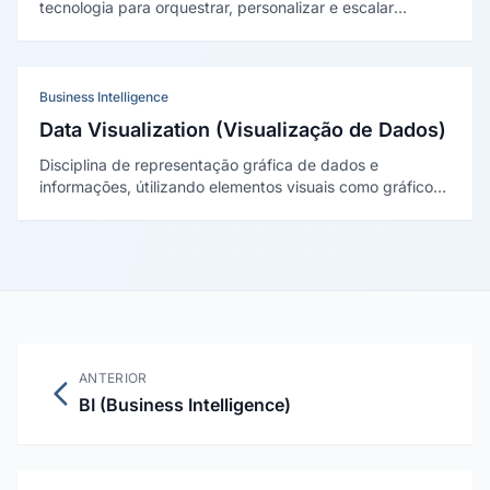
tecnologia para orquestrar, personalizar e escalar
comunicações e fluxos de relacionamento com leads e
clientes ao longo da jornada de compra, de forma
automática e baseada em comportamento.
Business Intelligence
Data Visualization (Visualização de Dados)
Disciplina de representação gráfica de dados e
informações, útilizando elementos visuais como gráficos,
mapas e infográficos para tornar padrões, tendências e
outliers compreensíveis e acionáveis.
ANTERIOR
BI (Business Intelligence)