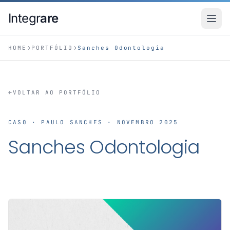
Pular para o conteudo principal
Integr
are
HOME
→
PORTFÓLIO
→
Sanches Odontologia
←
VOLTAR AO PORTFÓLIO
CASO · PAULO SANCHES · NOVEMBRO 2025
Sanches Odontologia