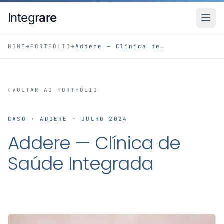
Pular para o conteudo principal
Integr
are
HOME
→
PORTFÓLIO
→
Addere — Clínica de Saúde Integrada
←
VOLTAR AO PORTFÓLIO
CASO · ADDERE · JULHO 2024
Addere — Clínica de
Saúde Integrada