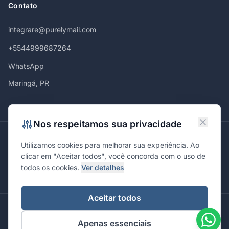
Contato
integrare@purelymail.com
+5544999687264
WhatsApp
Maringá, PR
Nos respeitamos sua privacidade
Atendemos em
Utilizamos cookies para melhorar sua experiência. Ao
Maringá
Curitiba
São Paulo
Londrina
Cascavel
Ponta Grossa
clicar em "Aceitar todos", você concorda com o uso de
Florianópolis
Brasília
Joinville
Campinas
Ribeirão Preto
todos os cookies.
Ver detalhes
Porto Alegre
Santa Maria
Aceitar todos
© 2026 Integrare. Marketing de Verdade. Todos os direitos
Apenas essenciais
reservados.