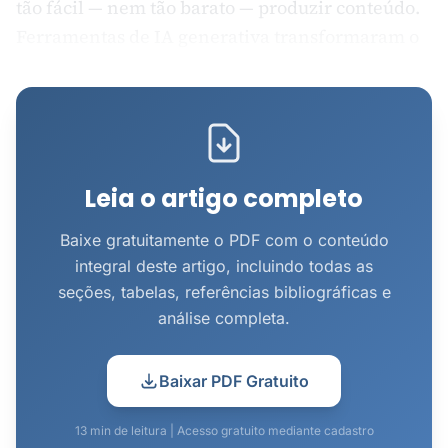
tão fácil — nem tão barato — produzir conteúdo.
Ferramentas de IA generativa transformaram o
que antes demandava horas de trabalho criativo
em minutos de iteração com um modelo de
linguagem. A promessa era clara: mais
conteúdo, mais presença, mais engajamento.
Os dados mostram o oposto.
Leia o artigo completo
Entre 2024 e 2025,...
Baixe gratuitamente o PDF com o conteúdo
integral deste artigo, incluindo todas as
seções, tabelas, referências bibliográficas e
análise completa.
Baixar PDF Gratuito
13 min de leitura | Acesso gratuito mediante cadastro