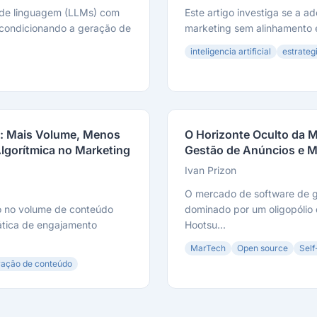
 de linguagem (LLMs) com
Este artigo investiga se a ad
 condicionando a geração de
marketing sem alinhamento e
inteligencia artificial
estrateg
o: Mais Volume, Menos
O Horizonte Oculto da M
lgorítmica no Marketing
Gestão de Anúncios e M
Ivan Prizon
O mercado de software de ge
to no volume de conteúdo
dominado por um oligopólio
mática de engajamento
Hootsu...
MarTech
Open source
Self
ração de conteúdo