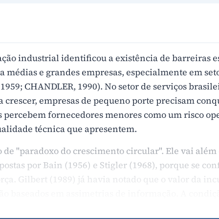
ação industrial identificou a existência de barreiras
ra médias e grandes empresas, especialmente em set
959; CHANDLER, 1990). No setor de serviços brasile
a crescer, empresas de pequeno porte precisam conqu
s percebem fornecedores menores como um risco op
lidade técnica que apresentem.
 "paradoxo do crescimento circular". Ele vai além d
postas por Bain (1956) e Stigler (1968), porque se c
ça. Gilbert (1989) já havia notado que o valor da in
o baseados em assimetrias de informação. A condiçã