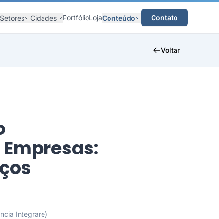
Portfólio
Loja
Contato
Setores
Cidades
Conteúdo
Voltar
o
 Empresas:
iços
ncia Integrare)