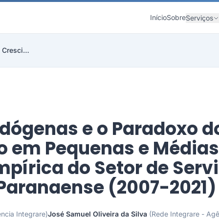
Início
Sobre
Serviços
Barreiras Endógenas e o Paradoxo do Crescimento em...
ndógenas e o Paradoxo d
o em Pequenas e Médias
mpírica do Setor de Serv
e Paranaense (2007-2021)
ncia Integrare)
José Samuel Oliveira da Silva
(Rede Integrare - Agê