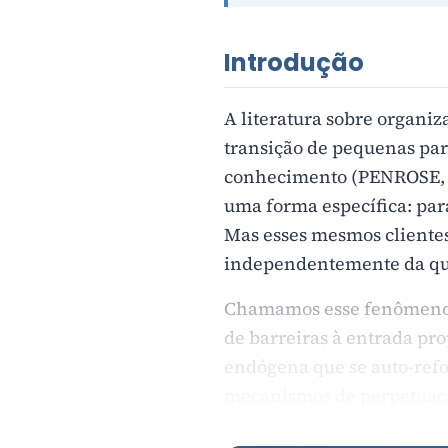
Introdução
A literatura sobre organiz
transição de pequenas pa
conhecimento (PENROSE, 1
uma forma específica: par
Mas esses mesmos cliente
independentemente da qua
Chamamos esse fenômeno de
de barreiras à entrada pro
endógena que se auto-refor
mecanismos de perpetuaçã
—...