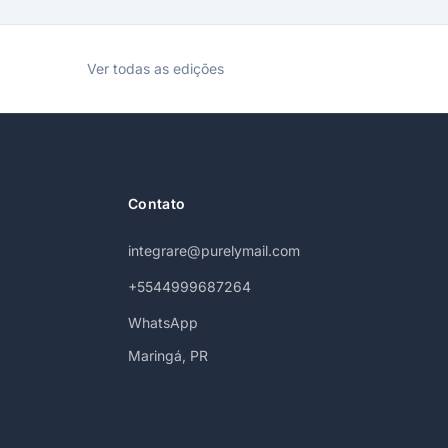
Ver todas as edições
Contato
integrare@purelymail.com
+5544999687264
WhatsApp
Maringá, PR