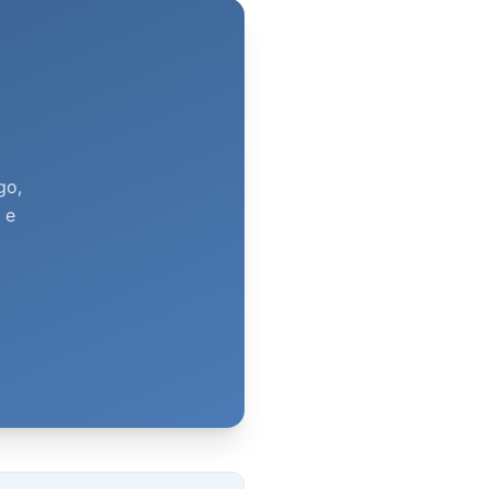
go,
 e