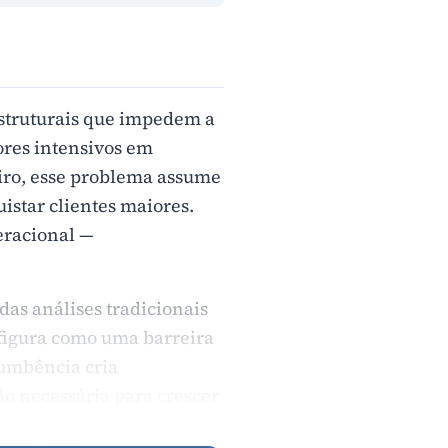
 estruturais que impedem a
ores intensivos em
iro, esse problema assume
istar clientes maiores.
eracional —
as análises tradicionais
onfigura como uma barreira
cumbência cria
o necessária para crescer