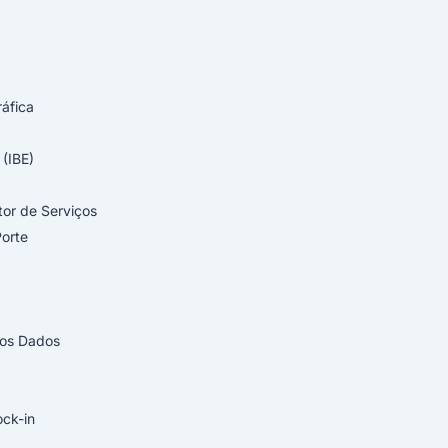
ráfica
 (IBE)
tor de Serviços
orte
los Dados
ck-in