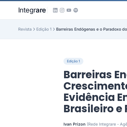
Pular para o conteudo principal
Integr
are
Revista
Edição 1
Edição 1
Barreiras E
Cresciment
Evidência E
Brasileiro 
Ivan Prizon
(Rede Integrare - Agê