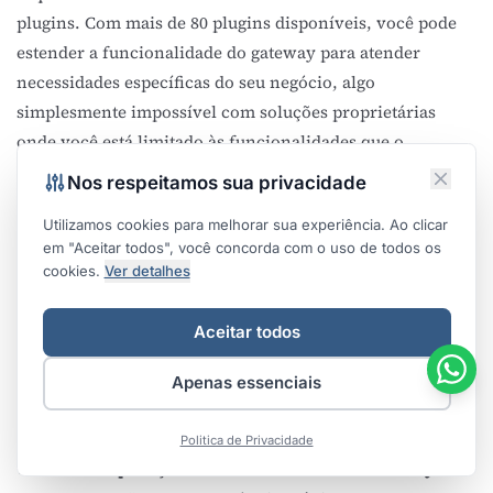
plugins. Com mais de 80 plugins disponíveis, você pode
estender a funcionalidade do gateway para atender
necessidades específicas do seu negócio, algo
simplesmente impossível com soluções proprietárias
onde você está limitado às funcionalidades que o
fornecedor decide implementar.
Nos respeitamos sua privacidade
Caso de Uso Real
: Uma fintech brasileira que trabalha
Utilizamos cookies para melhorar sua experiência. Ao clicar
conosco na
Integrare
implementou APISIX e os resultados
em "Aceitar todos", você concorda com o uso de todos os
foram transformadores. Eles reduziram a latência de suas
cookies.
Ver detalhes
APIs em 67%, aumentaram a capacidade de
processamento em 300%, e mais importante, reduziram
Aceitar todos
seus custos operacionais em 45% comparado à solução
AWS que utilizavam anteriormente. Mas o benefício mais
Apenas essenciais
valioso foi o controle total sobre sua infraestrutura
crítica.
Politica de Privacidade
Tabela: Comparação de Performance - API Gateways