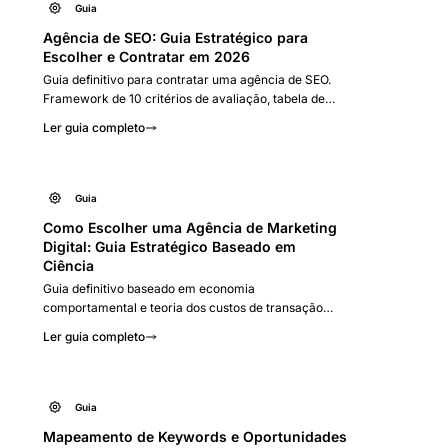
Guia
Agência de SEO: Guia Estratégico para
Escolher e Contratar em 2026
Guia definitivo para contratar uma agência de SEO.
Framework de 10 critérios de avaliação, tabela de
preços do mercado brasileiro, o que cobrar de
Ler guia completo
resultados, erros a evitar e checklist prático para
escolher a melhor agência.
Guia
Como Escolher uma Agência de Marketing
Digital: Guia Estratégico Baseado em
Ciência
Guia definitivo baseado em economia
comportamental e teoria dos custos de transação
para escolher a agência de marketing digital ideal.
Ler guia completo
Framework de 7 critérios, tabelas de preços,
checklist prático e erros a evitar.
Guia
Mapeamento de Keywords e Oportunidades