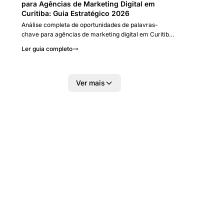
para Agências de Marketing Digital em
Curitiba: Guia Estratégico 2026
Análise completa de oportunidades de palavras-
chave para agências de marketing digital em Curitiba
e Região Metropolitana. Dados de mercado,
Ler guia completo
tendências de IA, ecossistema tech do Paraná e
estratégias de posicionamento baseadas em pesquisa
profissional de keywords.
Ver mais