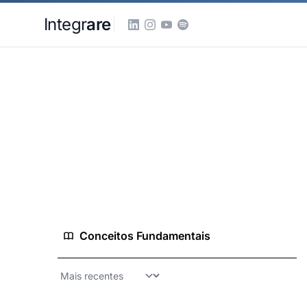
Pular para o conteudo principal
Integr
are
Home
Conhecimento
Marketing Digital
Marketing Digital
Estratégias e táticas de marketing no ambient
42 conceitos
19 análises
11 guias
Conceitos Fundamentais