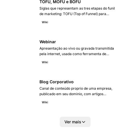
TOFU, MOFU e BOFU
Siglas que representam as tres etapas do funil
de marketing: TOFU (Top of Funnel) para
consciencia, MOFU (Middle of Funnel) para
Wiki
consideração e BOFU (Bottom of Funnel) para
decisao. Cada estagio exige formatos de
conteúdo, métricas é abordagens distintas.
Webinar
Apresentação ao vivo ou gravada transmitida
pela internet, usada como ferramenta de
marketing para gerar leads, educar audiência
Wiki
é demonstrar autoridade. Segundo o Content
Marketing Institute, webinars são o segundo
formato de conteúdo mais eficaz para geração
de leads B2B.
Blog Corporativo
Canal de conteúdo proprio de uma empresa,
publicado em seu dominio, com artigos
educativos, informativos ou opinativos
Wiki
relacionados ao seu segmento de atuação. E a
base da estratégia de content marketing é o
principal gerador de trafego organico
sustentavel.
Ver mais