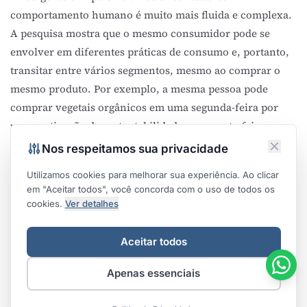
comportamento humano é muito mais fluida e complexa.
A pesquisa mostra que o mesmo consumidor pode se
envolver em diferentes práticas de consumo e, portanto,
transitar entre vários segmentos, mesmo ao comprar o
mesmo produto. Por exemplo, a mesma pessoa pode
comprar vegetais orgânicos em uma segunda-feira por
uma motivação de sustentabilidade, e na sexta-feira
comprar os mesmos vegetais por uma motivação de
Nos respeitamos sua privacidade
hedonismo, para preparar um jantar especial.
Utilizamos cookies para melhorar sua experiência. Ao clicar
A Fluidez da Identidade do Consumidor
em "Aceitar todos", você concorda com o uso de todos os
A principal lição aqui é revolucionária:
o que impulsiona
cookies.
Ver detalhes
o comportamento do consumidor não é uma identidade
fixa, mas sim o contexto e a motivação do momento
. As
Aceitar todos
pessoas não são perfis estáticos; elas são atores dinâmicos
que se movem entre diferentes "mercados" dependendo
Apenas essenciais
da situação.