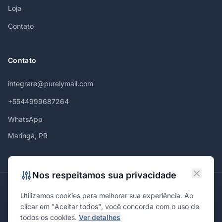
Loja
Contato
Contato
integrare@purelymail.com
+5544999687264
WhatsApp
Maringá, PR
Nos respeitamos sua privacidade
Atendemos em
Utilizamos cookies para melhorar sua experiência. Ao
Maringá
Curitiba
São Paulo
Londrina
Cascavel
Ponta Grossa
clicar em "Aceitar todos", você concorda com o uso de
Florianópolis
Brasília
Joinville
Campinas
Ribeirão Preto
todos os cookies.
Ver detalhes