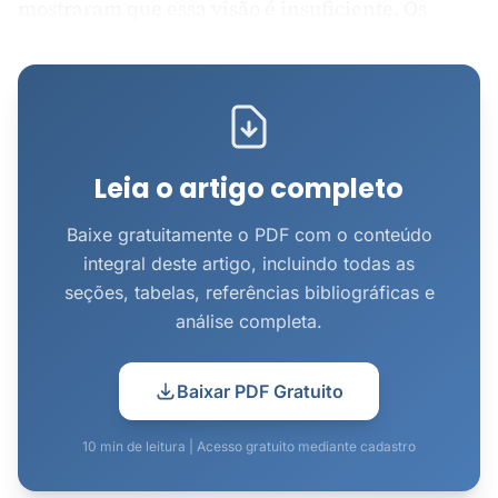
mostraram que essa visão é insuficiente. Os
autores propõem o conceito de brand salience —
a propensão da marca a ser notada ou lembrada
em situações de compra — que vai além da
simples menção top of mind que dominava as
métricas anteriores.
Leia o artigo completo
Do ponto de vista eco...
Baixe gratuitamente o PDF com o conteúdo
integral deste artigo, incluindo todas as
seções, tabelas, referências bibliográficas e
análise completa.
Baixar PDF Gratuito
10 min de leitura | Acesso gratuito mediante cadastro