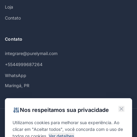
Loja
Contato
Contato
integrare@purelymail.com
+5544999687264
WhatsApp
Maringá, PR
Nos respeitamos sua privacidade
Atendemos em
Utilizamos cookies para melhorar sua experiência. Ao
Maringá
Curitiba
São Paulo
Londrina
Cascavel
Ponta Grossa
clicar em "Aceitar todos", você concorda com o uso de
Florianópolis
Brasília
Joinville
Campinas
Ribeirão Preto
todos os cookies.
Ver detalhes