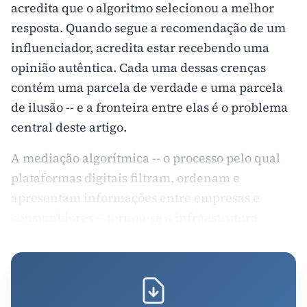
acredita que o algoritmo selecionou a melhor
resposta. Quando segue a recomendação de um
influenciador, acredita estar recebendo uma
opinião autêntica. Cada uma dessas crenças
contém uma parcela de verdade e uma parcela
de ilusão -- e a fronteira entre elas é o problema
central deste artigo.
A mediação algorítmica -- o processo pelo qual
plataformas digitais filtram, ordenam e
apresentam informações entre empresas e
consumidores -- tornou-se a infraestrutura
invisível do marketing contemporâneo.
Mecanismos de busca, redes sociais e sistemas
de recomendação não são canais neutros de
transmissão. São agentes que transformam a