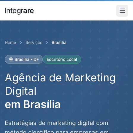
Pular para o conteudo principal
Integr
are
Home
Serviços
Brasília
Brasília - DF
Escritório Local
Agência de Marketing
Digital
em Brasília
Estratégias de marketing digital com
método científico
para empresas em