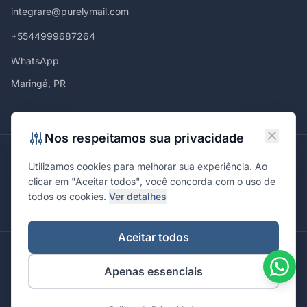
integrare@purelymail.com
+5544999687264
WhatsApp
Maringá, PR
Nos respeitamos sua privacidade
Atendemos em
Utilizamos cookies para melhorar sua experiência. Ao
Maringá
Curitiba
São Paulo
Londrina
Cascavel
Ponta Grossa
clicar em "Aceitar todos", você concorda com o uso de
Florianópolis
Brasília
Joinville
Campinas
Ribeirão Preto
todos os cookies.
Ver detalhes
Porto Alegre
Santa Maria
Aceitar todos
© 2026 Integrare. Marketing de Verdade. Todos os direitos
Apenas essenciais
reservados.
Política de Privacidade
Termos de Uso