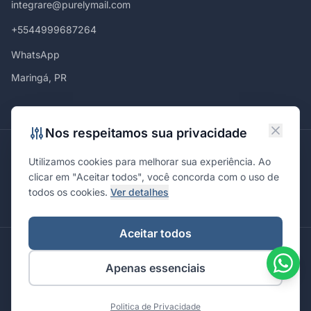
integrare@purelymail.com
+5544999687264
WhatsApp
Maringá, PR
Nos respeitamos sua privacidade
Atendemos em
Utilizamos cookies para melhorar sua experiência. Ao
Maringá
Curitiba
São Paulo
Londrina
Cascavel
Ponta Grossa
clicar em "Aceitar todos", você concorda com o uso de
Florianópolis
Brasília
Joinville
Campinas
Ribeirão Preto
todos os cookies.
Ver detalhes
Porto Alegre
Santa Maria
Aceitar todos
© 2026 Integrare. Marketing de Verdade. Todos os direitos
Apenas essenciais
reservados.
Política de Privacidade
Termos de Uso
Politica de Privacidade