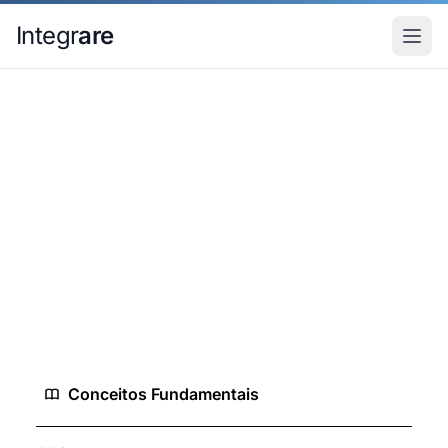
Pular para o conteudo principal
Integr
are
Home
Conhecimento
Tecnologia e IA
Tecnologia e IA
Protocolos, ferramentas e infraestrutura de
inteligência artificial aplicada ao
desenvolvimento e marketing.
12 conceitos
1 análises
Conceitos Fundamentais