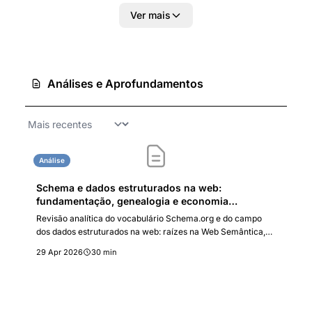
artificial (processamento de linguagem natural).
Ver mais
Análises e Aprofundamentos
Análise
Schema e dados estruturados na web:
fundamentação, genealogia e economia
institucional de um padrão de coordenação
Revisão analítica do vocabulário Schema.org e do campo
informacional
dos dados estruturados na web: raízes na Web Semântica,
precursores em RDF, microformatos e GoodRelations,
29 Apr 2026
30 min
lançamento em 2011 por Bing, Google e Yahoo, e a
institucionalização sob arranjo de governança híbrida.
Análise sob a Economia Institucional dos custos de transação
e da transição para busca generativa.