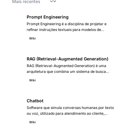
Prompt Engineering
Prompt Engineering é a disciplina de projetar e
refinar instruções textuais para modelos de
linguagem (LLMs) — como ChatGPT, Claude,
Wiki
Gemini — com o objetivo de obter respostas
precisas, consistentes e úteis para uma tarefa
específica, combinando estrutura, contexto,
exemplos e restrições em um único comando.
RAG (Retrieval-Augmented Generation)
RAG (Retrieval-Augmented Generation) é uma
arquitetura que combina um sistema de busca
semântica com um modelo de linguagem (LLM) —
Wiki
recuperando informações relevantes de uma base
de conhecimento específica e usando-as como
contexto para gerar respostas — permitindo que o
LLM responda com dados que ele não viu no
Chatbot
treinamento, reduzindo alucinações e mantendo
Software que simula conversas humanas por texto
respostas atualizadas.
ou voz, útilizado para atendimento ao cliente,
qualificação de leads é automação de interações
Wiki
repetitivas. Pode ser baseado em regras
predefinidas (fluxos fixos) ou em inteligencia