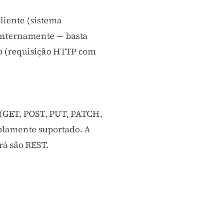
cliente (sistema
 internamente — basta
do (requisição HTTP com
 (GET, POST, PUT, PATCH,
plamente suportado. A
rá são REST.