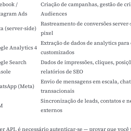
ebook /
Criação de campanhas, gestão de cria
tagram Ads
Audiences
Rastreamento de conversões server-
a (server-side)
pixel
Extração de dados de analytics para 
gle Analytics 4
customizados
gle Search
Dados de impressões, cliques, posi
sole
relatórios de
SEO
Envio de mensagens em escala, chatb
tsApp (Meta)
transacionais
Sincronização de leads, contatos e 
M
externos
r API, é necessário autenticar-se — provar que você