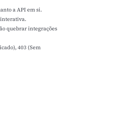
nto a API em si.
nterativa.
não quebrar integrações
ticado), 403 (Sem