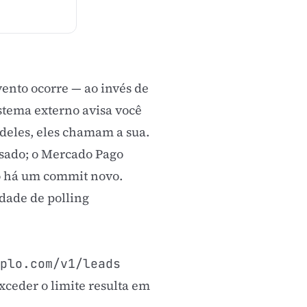
nto ocorre — ao invés de
istema externo avisa você
 deles, eles chamam a sua.
sado; o Mercado Pago
o há um commit novo.
dade de polling
plo.com/v1/leads
xceder o limite resulta em