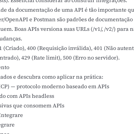
s). Essencial considerar ao construir integrações.
de da documentação de uma API é tão importante qua
/OpenAPI e Postman são padrões de documentação i
uem. Boas APIs versiona suas URLs (/v1/, /v2/) para 
mudanças.
1 (Criado), 400 (Requisição inválida), 401 (Não auten
trado), 429 (Rate limit), 500 (Erro no servidor).
ento
nados e descubra como aplicar na prática:
MCP)
— protocolo moderno baseado em APIs
do com APIs headless
ssivas que consomem APIs
Integrare
egrare