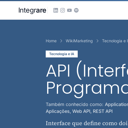
Pular para o conteudo principal
Integr
are
Home
WikiMarketing
Tecnologia e 
Tecnologia e IA
API (Inte
Program
Também conhecido como:
Applicatio
Aplicações, Web API, REST API
Interface que define como do