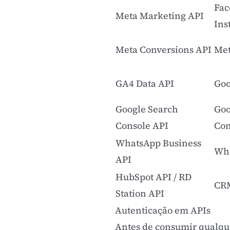
Fac
Meta Marketing API
Ins
Meta Conversions API
Met
GA4 Data API
Goo
Google Search
Goo
Console API
Con
WhatsApp Business
Wha
API
HubSpot API / RD
CR
Station API
Autenticação em APIs
Antes de consumir qualque