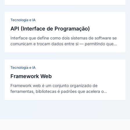
processa dados, gerencia regras de negócio é conecta
ao banco de dados.
Tecnologia e IA
API (Interface de Programação)
Interface que define como dois sistemas de software se
comunicam e trocam dados entre si — permitindo que
aplicações, plataformas e ferramentas distintas se
integrem, compartilhem informações e automatizem
processos sem intervenção humana.
Tecnologia e IA
Framework Web
Framework web é um conjunto organizado de
ferramentas, bibliotecas é padrões que acelera o
desenvolvimento de sites é aplicações web, fornecendo
estrutura pronta para tarefas comuns como rotas, banco
de dados é autenticação.