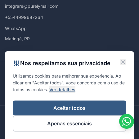
integrare@purelymail.com
+5544999687264
WhatsApp
Maringá, PR
Nos respeitamos sua privacidade
Atendemos em
Utilizamos cookies para melhorar sua experiencia. Ao
Maringá
Curitiba
São Paulo
Londrina
Cascavel
Ponta Grossa
clicar em "Aceitar todos", voce concorda com o uso de
Florianópolis
Brasília
Joinville
Campinas
Ribeirão Preto
todos os cookies.
Ver detalhes
Porto Alegre
Santa Maria
Aceitar todos
© 2026 Integrare. Marketing de Verdade. Todos os direitos
Apenas essenciais
reservados.
Política de Privacidade
Termos de Uso