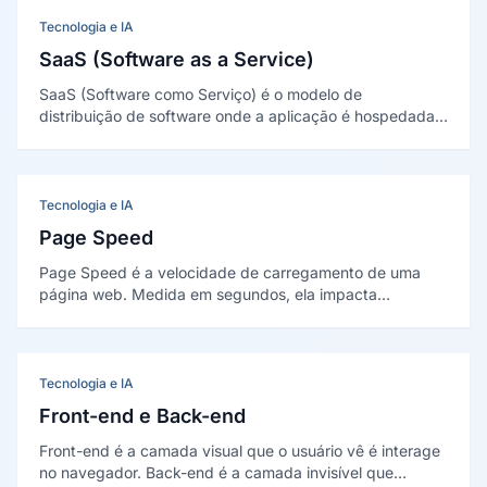
sem passar pelas lojas de aplicativos.
Tecnologia e IA
SaaS (Software as a Service)
SaaS (Software como Serviço) é o modelo de
distribuição de software onde a aplicação é hospedada
na nuvem é acessada via navegador, com cobrança por
assinatura ao invés de licença perpétua.
Tecnologia e IA
Page Speed
Page Speed é a velocidade de carregamento de uma
página web. Medida em segundos, ela impacta
diretamente a experiência do usuário, a taxa de
conversão é o posicionamento nos mecanismos de
busca.
Tecnologia e IA
Front-end e Back-end
Front-end é a camada visual que o usuário vê é interage
no navegador. Back-end é a camada invisível que