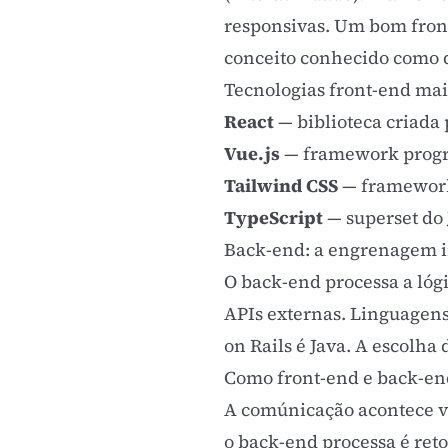
responsivas. Um bom front-
conceito conhecido como
Tecnologias front-end mai
React
— biblioteca criada
Vue.js
— framework progre
Tailwind CSS
— framework C
TypeScript
— superset do 
Back-end: a engrenagem i
O back-end processa a lóg
APIs externas
. Linguagens
on Rails é Java. A escolha
Como front-end e back-e
A comúnicação acontece v
o back-end processa é ret