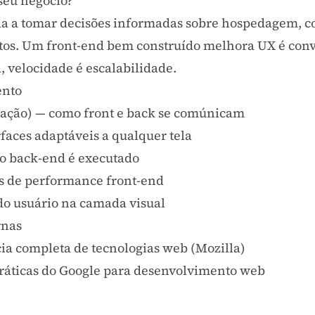
seu negócio?
da a tomar decisões informadas sobre
hospedagem
, 
ntos. Um front-end bem construído melhora
UX
é con
, velocidade é escalabilidade.
ento
mação)
— como front e back se comúnicam
faces adaptáveis a qualquer tela
o back-end é executado
s de performance front-end
do usuário na camada visual
rnas
ia completa de tecnologias web (Mozilla)
ráticas do Google para desenvolvimento web