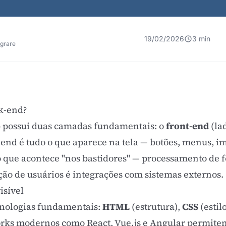
19/02/2026
3 min
egrare
k-end?
b possui duas camadas fundamentais: o
front-end
(lad
t-end é tudo o que aparece na tela — botões, menus, im
 que acontece "nos bastidores" — processamento de f
ção de usuários é integrações com sistemas externos.
isível
ecnologias fundamentais:
HTML
(estrutura),
CSS
(estil
rks modernos como React, Vue.js e Angular permitem 