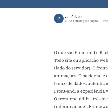
Ivan Prizon
IP
CEO & Estrategista Digital -- Int
O que são Front-end e Bac
Todo site ou aplicação we
(lado do servidor). O fron
animações. O back-end é o
banco de dados, autentica
Front-end: a experiência v
O front-end útiliza três t
(interatividade). Framewo