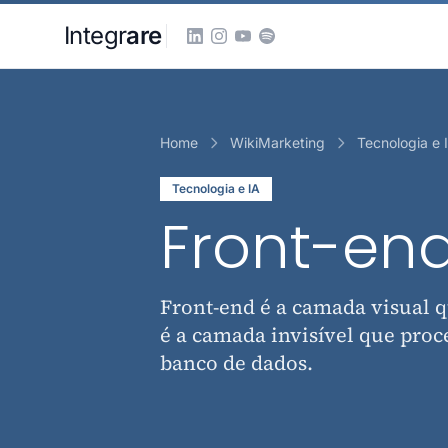
Pular para o conteudo principal
Integr
are
Home
WikiMarketing
Tecnologia e 
Tecnologia e IA
Front-en
Front-end é a camada visual q
é a camada invisível que proc
banco de dados.