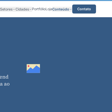
Portfólio
Loja
Contato
Setores
Cidades
Conteúdo
-end
ta ao