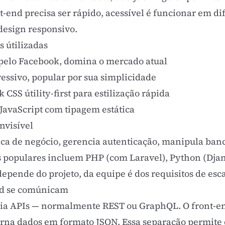
end precisa ser rápido, acessível é funcionar em dif
design responsivo
.
s útilizadas
 pelo Facebook, domina o mercado atual
ssivo, popular por sua simplicidade
SS útility-first para estilização rápida
JavaScript com tipagem estática
nvisível
ica de negócio, gerencia autenticação, manipula banc
 populares incluem PHP (com Laravel), Python (Djan
 depende do projeto, da equipe é dos requisitos de esc
nd se comúnicam
ia APIs — normalmente REST ou GraphQL. O front-en
orna dados em formato JSON. Essa separação permite 