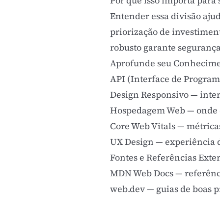
Por que isso importa para 
Entender essa divisão aju
priorização de investime
robusto garante segurança
Aprofunde seu Conhecim
API (Interface de Progra
Design Responsivo
— inter
Hospedagem Web
— onde 
Core Web Vitals
— métrica
UX Design
— experiência 
Fontes e Referências Exte
MDN Web Docs
— referênc
web.dev
— guias de boas p