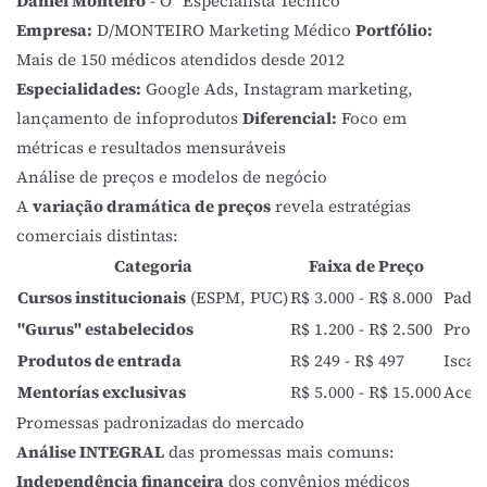
Daniel Monteiro
- O "Especialista Técnico"
Empresa:
D/MONTEIRO Marketing Médico
Portfólio:
Mais de 150 médicos atendidos desde 2012
Especialidades:
Google Ads, Instagram marketing,
lançamento de infoprodutos
Diferencial:
Foco em
métricas e resultados mensuráveis
Análise de preços e modelos de negócio
A
variação dramática de preços
revela estratégias
comerciais distintas:
Categoria
Faixa de Preço
Cursos institucionais
(ESPM, PUC)
R$ 3.000 - R$ 8.000
Padrõ
"Gurus" estabelecidos
R$ 1.200 - R$ 2.500
Prome
Produtos de entrada
R$ 249 - R$ 497
Iscas
Mentorías exclusivas
R$ 5.000 - R$ 15.000
Acess
Promessas padronizadas do mercado
Análise INTEGRAL
das promessas mais comuns:
Independência financeira
dos convênios médicos