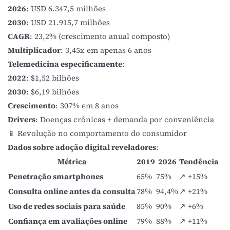
2026
: USD 6.347,5 milhões
2030
: USD 21.915,7 milhões
CAGR
: 23,2% (crescimento anual composto)
Multiplicador
: 3,45x em apenas 6 anos
Telemedicina especificamente
:
2022
: $1,52 bilhões
2030
: $6,19 bilhões
Crescimento
: 307% em 8 anos
Drivers
: Doenças crônicas + demanda por conveniência
📱 Revolução no comportamento do consumidor
Dados sobre adoção digital reveladores
:
Métrica
2019
2026
Tendência
Penetração smartphones
65%
75%
↗️ +15%
Consulta online antes da consulta
78%
94,4%
↗️ +21%
Uso de redes sociais para saúde
85%
90%
↗️ +6%
Confiança em avaliações online
79%
88%
↗️ +11%