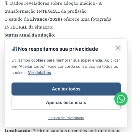
🎯 Dados reveladores sobre adoção médica - A
transformação INTEGRAL da profissão
O estudo da
Livance (2020)
oferece uma fotografia
INTEGRAL da situação:
Status atual da adoção
:
55% dos médicos ainda não fazem marketing
Nos respeitamos sua privacidade
(oportunidade massiva)
40% citam falta de conhecimento
como principal
Utilizamos cookies para melhorar sua experiencia. Ao clicar
dificuldade
em "Aceitar todos", voce concorda com o uso de todos os
cookies.
Ver detalhes
60% de crescimento na adoção
entre 2019-2020
(pandemia como catalisador)
Aceitar todos
27% de aumento
no número de consultas anuais (clínicas
com Google Ads)
Apenas essenciais
Perfil dos médicos "early adopters"
:
Idade
: Predominantemente 28-45 anos
Politica de Privacidade
Especialidades líderes
: Estética, dermatologia, ortopedia
Localização
: 70% em capitais e regiões metropolitanas