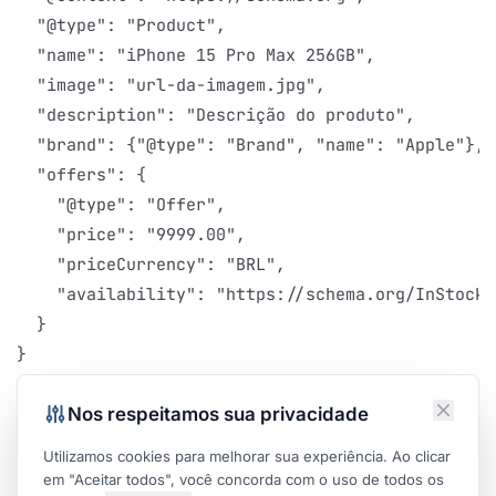
  "@type": "Product",

  "name": "iPhone 15 Pro Max 256GB",

  "image": "url-da-imagem.jpg",

  "description": "Descrição do produto",

  "brand": {"@type": "Brand", "name": "Apple"},

  "offers": {

    "@type": "Offer",

    "price": "9999.00",

    "priceCurrency": "BRL",

    "availability": "https://schema.org/InStock"

  }

}
Otimização de Paginas de Categoria
Conteúdo de Categoria
Nos respeitamos sua privacidade
Categorias precisam de texto, não apenas lista de
Utilizamos cookies para melhorar sua experiência. Ao clicar
produtos:
em "Aceitar todos", você concorda com o uso de todos os