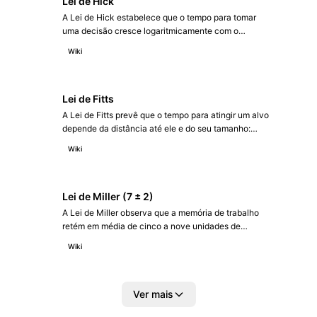
Lei de Hick
A Lei de Hick estabelece que o tempo para tomar
uma decisão cresce logaritmicamente com o
número de opções disponíveis. Foi descrita por
Wiki
William Hick em 1952 e confirmada por Ray Hyman
em 1953.
Lei de Fitts
A Lei de Fitts prevê que o tempo para atingir um alvo
depende da distância até ele e do seu tamanho:
alvos maiores e mais próximos são mais rápidos de
Wiki
alcançar. Foi proposta por Paul Fitts em 1954.
Lei de Miller (7 ± 2)
A Lei de Miller observa que a memória de trabalho
retém em média de cinco a nove unidades de
informação. George Miller a publicou em 1956,
Wiki
destacando o papel do agrupamento (chunking).
Ver mais