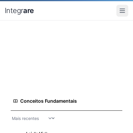
Pular para o conteudo principal
Integr
are
Home
Conhecimento
Web Design
Web Design
Design para websites e aplicações web
23 conceitos
2 análises
1 guias
Conceitos Fundamentais