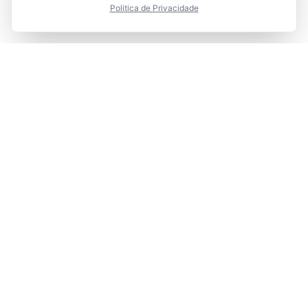
Politica de Privacidade
Integr
are
Marketing de Verdade
Links Rápidos
Conteúdo
Home
Blog