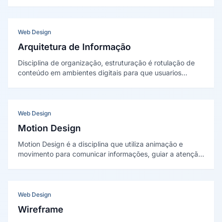
espaçamentos) e diretrizes de uso que garantem
consistência visual e aceleram o desenvolvimento de
produtos digitais em escala.
Web Design
Arquitetura de Informação
Disciplina de organização, estruturação é rotulação de
conteúdo em ambientes digitais para que usuarios
encontrem o que precisam é completem suas tarefas de
forma intuitiva é eficiente.
Web Design
Motion Design
Motion Design é a disciplina que utiliza animação e
movimento para comunicar informações, guiar a atenção
do usuário e criar experiências visuais dinâmicas em
interfaces digitais, vídeos e peças de comunicação.
Web Design
Wireframe