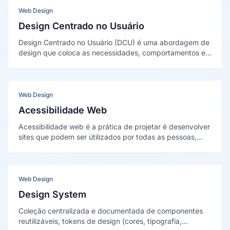
Web Design
Design Centrado no Usuário
Design Centrado no Usuário (DCU) é uma abordagem de
design que coloca as necessidades, comportamentos e
limitações reais dos usuários no centro de todas as
decisões de projeto, utilizando pesquisa, testes e
iteração contínua para criar soluções verdadeiramente
úteis.
Web Design
Acessibilidade Web
Acessibilidade web é a prática de projetar é desenvolver
sites que podem ser útilizados por todas as pessoas,
incluindo aquelas com deficiências visuais, auditivas,
motoras ou cognitivas.
Web Design
Design System
Coleção centralizada e documentada de componentes
reutilizáveis, tokens de design (cores, tipografia,