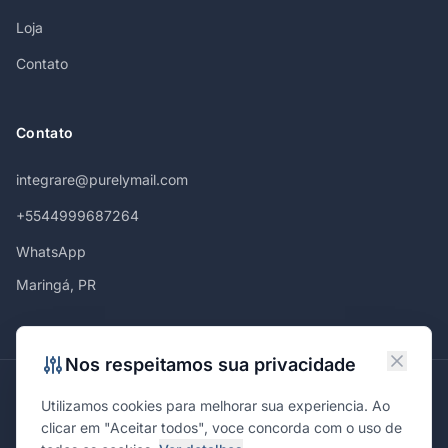
Loja
Contato
Contato
integrare@purelymail.com
+5544999687264
WhatsApp
Maringá, PR
Nos respeitamos sua privacidade
Atendemos em
Utilizamos cookies para melhorar sua experiencia. Ao
Maringá
Curitiba
São Paulo
Londrina
Cascavel
Ponta Grossa
clicar em "Aceitar todos", voce concorda com o uso de
Florianópolis
Brasília
Joinville
Campinas
Ribeirão Preto