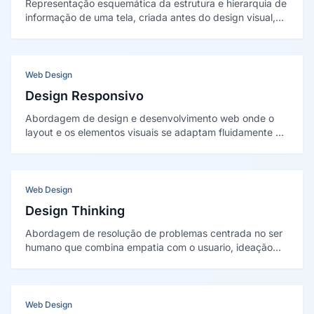
Representação esquemática da estrutura e hierarquia de
informação de uma tela, criada antes do design visual,
para definir o posicionamento de elementos, fluxos e
prioridade de conteúdo sem distração estética.
Web Design
Design Responsivo
Abordagem de design e desenvolvimento web onde o
layout e os elementos visuais se adaptam fluidamente a
diferentes tamanhos de tela — do celular ao monitor
ultrawide — garantindo usabilidade e estética em
qualquer dispositivo.
Web Design
Design Thinking
Abordagem de resolução de problemas centrada no ser
humano que combina empatia com o usuario, ideação
criativa é prototipagem rapida para desenvolver
soluções inovadoras é viáveis para desafios complexos.
Web Design