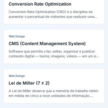
Conversion Rate Optimization
Conversion Rate Optimization (CRO) é a disciplina de
aumentar o percentual de visitantes que realizam uma
ação desejada em um site, extraindo mais resultado do
tráfego existente sem aumentar o investimento em mídia.
Web Design
CMS (Content Management System)
Software que permite criar, editar, organizar e publicar
conteúdo digital — textos, imagens, vídeos — em um site
ou aplicação, sem necessidade de programação, através
de uma interface administrativa visual.
Web Design
Lei de Miller (7 ± 2)
A Lei de Miller observa que a memória de trabalho retém
em média de cinco a nove unidades de informação.
George Miller a publicou em 1956, destacando o papel
do agrupamento (chunking).