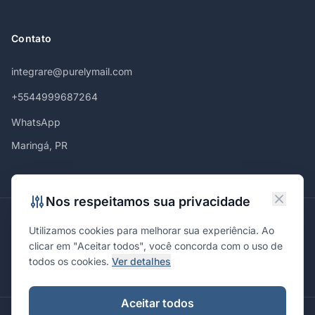
Contato
integrare@purelymail.com
+5544999687264
WhatsApp
Maringá, PR
Nos respeitamos sua privacidade
Atendemos em
Utilizamos cookies para melhorar sua experiência. Ao
Maringá
Curitiba
São Paulo
Londrina
Cascavel
Ponta Grossa
clicar em "Aceitar todos", você concorda com o uso de
Florianópolis
Brasília
Joinville
Campinas
Ribeirão Preto
todos os cookies.
Ver detalhes
Porto Alegre
Santa Maria
Aceitar todos