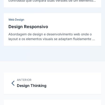
controlada que compara duas versões de um elemento
digital para determinar, com significância estatística, qual
produz maior taxa de conversão.
Web Design
Design Responsivo
Abordagem de design e desenvolvimento web onde o
layout e os elementos visuais se adaptam fluidamente a
diferentes tamanhos de tela — do celular ao monitor
ultrawide — garantindo usabilidade e estética em
qualquer dispositivo.
ANTERIOR
Design Thinking