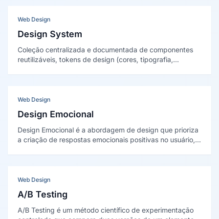
conversões.
Web Design
Design System
Coleção centralizada e documentada de componentes
reutilizáveis, tokens de design (cores, tipografia,
espaçamentos) e diretrizes de uso que garantem
consistência visual e aceleram o desenvolvimento de
produtos digitais em escala.
Web Design
Design Emocional
Design Emocional é a abordagem de design que prioriza
a criação de respostas emocionais positivas no usuário,
integrando estética, usabilidade e significado para
construir experiências memoráveis que geram conexão e
fidelidade.
Web Design
A/B Testing
A/B Testing é um método científico de experimentação