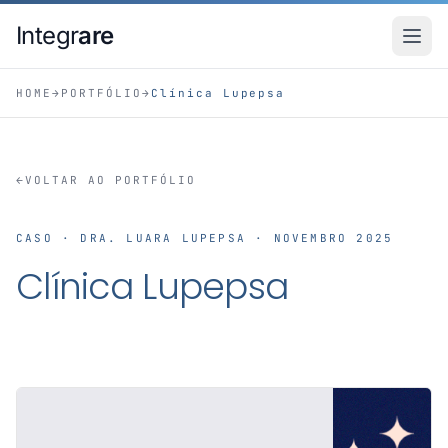
Pular para o conteudo principal
Integr
are
HOME
→
PORTFÓLIO
→
Clínica Lupepsa
←
VOLTAR AO PORTFÓLIO
CASO · DRA. LUARA LUPEPSA · NOVEMBRO 2025
Clínica Lupepsa