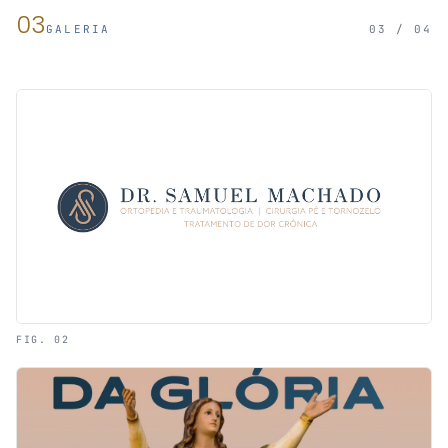
03
GALERIA
03 / 04
FIG. 02