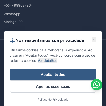
+5544999687264
WhatsApp
Maringá, PR
Nos respeitamos sua privacidade
Atendemos em
Utilizamos cookies para melhorar sua experiência. Ao
Maringá
Curitiba
São Paulo
Londrina
Cascavel
Ponta Grossa
clicar em "Aceitar todos", você concorda com o uso de
Florianópolis
Brasília
Joinville
Campinas
Ribeirão Preto
todos os cookies.
Ver detalhes
Porto Alegre
Santa Maria
Aceitar todos
© 2026 Integrare. Marketing de Verdade. Todos os direitos
Apenas essenciais
reservados.
Política de Privacidade
Termos de Uso
Politica de Privacidade