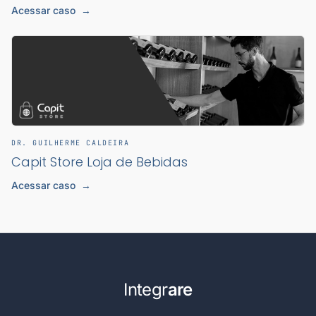
Acessar caso
→
DR. GUILHERME CALDEIRA
Capit Store Loja de Bebidas
Acessar caso
→
Integr
are