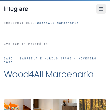
Pular para o conteudo principal
Integr
are
HOME
→
PORTFÓLIO
→
Wood4All Marcenaria
←
VOLTAR AO PORTFÓLIO
CASO · GABRIELA E MURILO DRAGO · NOVEMBRO
2025
Wood4All Marcenaria