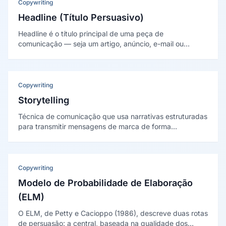
Copywriting
Headline (Título Persuasivo)
Headline é o título principal de uma peça de
comunicação — seja um artigo, anúncio, e-mail ou
landing page. É o elemento mais importante do
copywriting, pois determina se o público vai continuar
lendo ou ignorar completamente a mensagem.
Copywriting
Storytelling
Técnica de comunicação que usa narrativas estruturadas
para transmitir mensagens de marca de forma
memorável e emocionalmente envolvente. No marketing,
o cliente é o herói da história — e a marca é o guia que o
ajuda a superar um desafio e se transformar.
Copywriting
Modelo de Probabilidade de Elaboração
(ELM)
O ELM, de Petty e Cacioppo (1986), descreve duas rotas
de persuasão: a central, baseada na qualidade dos