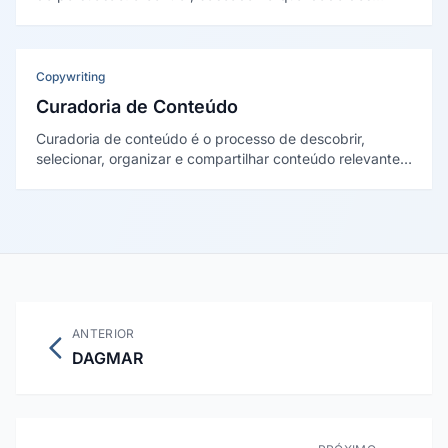
argumentos quando há alto envolvimento, e a periférica,
baseada em pistas superficiais quando o envolvimento é
baixo.
Copywriting
Curadoria de Conteúdo
Curadoria de conteúdo é o processo de descobrir,
selecionar, organizar e compartilhar conteúdo relevante
de terceiros para um público específico, adicionando
contexto e perspectiva própria. É uma estratégia
eficiente para manter presença digital consistente sem
depender exclusivamente de produção original.
ANTERIOR
DAGMAR