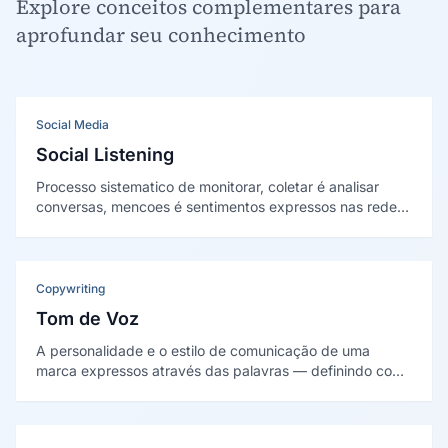
Explore conceitos complementares para
aprofundar seu conhecimento
Social Media
Social Listening
Processo sistematico de monitorar, coletar é analisar
conversas, mencoes é sentimentos expressos nas redes
sociais é na internet sobre uma marca, produto, setor ou
tema, transformando dados nao-estruturados em
insights acionaveis para decisoes de marketing é
negócios.
Copywriting
Tom de Voz
A personalidade e o estilo de comunicação de uma
marca expressos através das palavras — definindo como
ela escreve, fala e se relaciona com o público em todos
os canais e contextos.