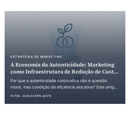
ESTRATÉGIA DE MARKETING
A Economia da Autenticidade: Marketing
como Infraestrutura de Redução de Custos
de Transação e o Conceito de Público-Ideal
Por que a autenticidade corporativa não é questão
moral, mas condição de eficiência alocativa? Este artigo
desenvolve uma teoria econômica da autenticidade
01 FEB, 2026
·
46 MIN
·
979
fundamentada na Economia dos Custos de Transação,
na teoria da sinalização e na economia evolucionária.
Introduz o conceito de público-ideal como distinção
analítica do público-alvo convencional e reconceituou o
marketing como infraestrutura de coordenação que