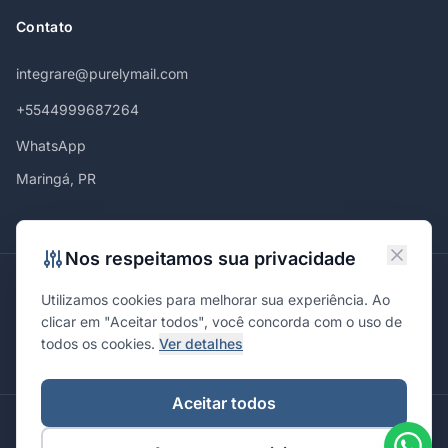
Contato
integrare@purelymail.com
+5544999687264
WhatsApp
Maringá, PR
Nos respeitamos sua privacidade
Atendemos em
Utilizamos cookies para melhorar sua experiência. Ao
Maringá
Curitiba
São Paulo
Londrina
Cascavel
Ponta Grossa
clicar em "Aceitar todos", você concorda com o uso de
Florianópolis
Brasília
Joinville
Campinas
Ribeirão Preto
todos os cookies.
Ver detalhes
Porto Alegre
Santa Maria
Aceitar todos
© 2026 Integrare. Marketing de Verdade. Todos os direitos