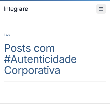
Pular para o conteudo principal
Integr
are
TAG
Posts com
#
Autenticidade
Corporativa