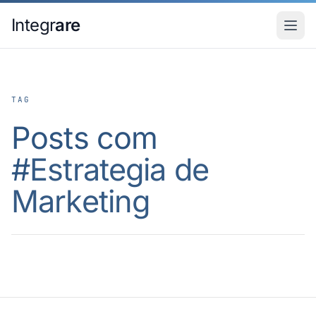
Pular para o conteudo principal
Integr
are
TAG
Posts com
#
Estrategia de
Marketing