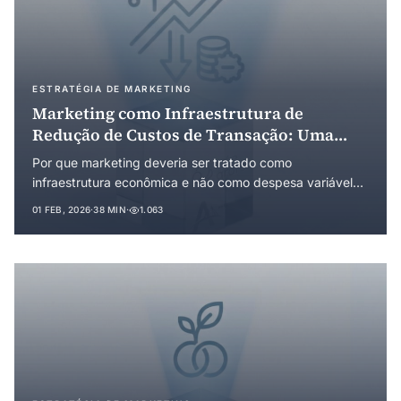
ESTRATÉGIA DE MARKETING
Marketing como Infraestrutura de
Redução de Custos de Transação: Uma
Abordagem pela Economia Institucional
Por que marketing deveria ser tratado como
infraestrutura econômica e não como despesa variável?
Este artigo reconceituou o marketing a partir da Teoria
01 FEB, 2026
·
38 MIN
·
1.063
dos Custos de Transação (Coase, Williamson, North),
demonstrando que investimentos estratégicos em
marketing reduzem custos de busca, negociação e
execução para ambos os lados da transação. Analisa a
decisão make-or-buy, o contexto brasileiro de custos
estruturalmente elevados e o efeito de retornos
crescentes via path dependence.