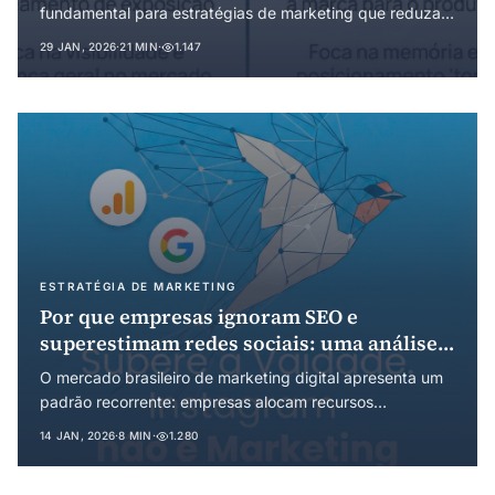
Custos de Transação
fundamental para estratégias de marketing que reduzam
custos de transação. Este artigo examina os mecanismos
29 JAN, 2026
·
21 MIN
·
1.147
neurocognitivos subjacentes e suas implicações para
construção de saliência de marca.
ESTRATÉGIA DE MARKETING
Por que empresas ignoram SEO e
superestimam redes sociais: uma análise
sob a perspectiva da economia
O mercado brasileiro de marketing digital apresenta um
institucional
padrão recorrente: empresas alocam recursos
desproporcionais em gestão de redes sociais orgânicas
14 JAN, 2026
·
8 MIN
·
1.280
enquanto negligenciam estratégias de SEO. Este artigo
examina esse fenômeno através da lente da economia