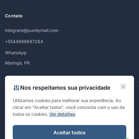
Contato
integrare@purelymail.com
+5544999687264
WhatsApp
Maringá, PR
Nos respeitamos sua privacidade
Atendemos em
Utilizamos cookies para melhorar sua experiência. Ao
Maringá
Curitiba
São Paulo
Londrina
Cascavel
Ponta Grossa
clicar em "Aceitar todos", você concorda com o uso de
Florianópolis
Brasília
Joinville
Campinas
Ribeirão Preto
todos os cookies.
Ver detalhes
Porto Alegre
Santa Maria
Aceitar todos