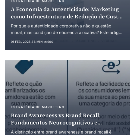
ESTRATÉGIA DE MARKETING
A Economia da Autenticidade: Marketing
como Infraestrutura de Redução de Custos
de Transação e o Conceito de Público-Ideal
Por que a autenticidade corporativa não é questão
moral, mas condição de eficiência alocativa? Este artigo
desenvolve uma teoria econômica da autenticidade
01 FEB, 2026
·
46 MIN
·
960
fundamentada na Economia dos Custos de Transação,
na teoria da sinalização e na economia evolucionária.
Introduz o conceito de público-ideal como distinção
analítica do público-alvo convencional e reconceituou o
marketing como infraestrutura de coordenação que
reduz custos de transação.
ESTRATÉGIA DE MARKETING
Brand Awareness vs Brand Recall:
Fundamentos Neurocognitivos e
Implicações Estratégicas para Redução de
A distinção entre brand awareness e brand recall é