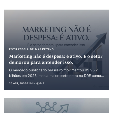
ESTRATÉGIA DE MARKETING
Marketing não é despesa: é ativo. E o setor
demorou para entender isso.
O mercado publicitário brasileiro movimentou R$ 95,2
bilhões em 2025, mas a maior parte entra na DRE como
despesa, sem deixar ativo mensurável. Este artigo
26 APR, 2026
·
21 MIN
·
647
defende a reorganização do marketing como
investimento em capacidade, com consequências diretas
sobre planejamento financeiro, governança e valuation.