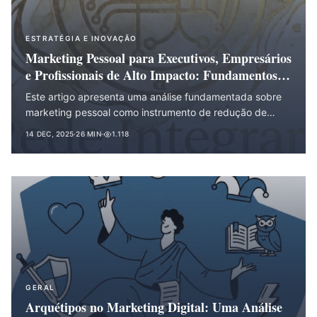
ESTRATÉGIA E INOVAÇÃO
Marketing Pessoal para Executivos, Empresários
e Profissionais de Alto Impacto: Fundamentos
Teóricos e Aplicações Estratégicas
Este artigo apresenta uma análise fundamentada sobre
marketing pessoal como instrumento de redução de
custos de transação e facilitação de negócios para
14 DEC, 2025
·
26 MIN
·
1.118
profissionais em posições de liderança. A partir de três
perguntas-problema centrais — (1) Por que o marketing
pessoal gera resultados comerciais tangíveis? (2) Como a
estrutura de redes e comunidades determina o alcance e
efetividade da marca pessoal? (3) Qual o papel
emergente dos executivos como "tradutores
institucionais" no mercado?
GERAL
Arquétipos no Marketing Digital: Uma Análise