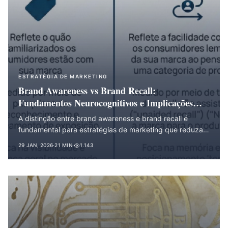
ESTRATÉGIA DE MARKETING
Brand Awareness vs Brand Recall:
Fundamentos Neurocognitivos e Implicações
Estratégicas para Redução de Custos de
A distinção entre brand awareness e brand recall é
Transação
fundamental para estratégias de marketing que reduzam
custos de transação. Este artigo examina os mecanismos
29 JAN, 2026
·
21 MIN
·
1.143
neurocognitivos subjacentes e suas implicações para
construção de saliência de marca.