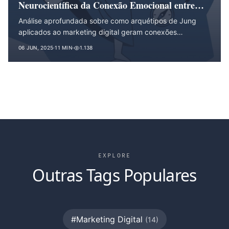
Neurocientífica da Conexão Emocional entre
Marcas e Consumidores
Análise aprofundada sobre como arquétipos de Jung
aplicados ao marketing digital geram conexões
emocionais profundas, com foco nos arquétipos
06 JUN, 2025
·
11 MIN
·
1.138
Vanguardista, Especialista, Valente e Alquimista.
EXPLORE
Outras Tags Populares
#Marketing Digital
(14)