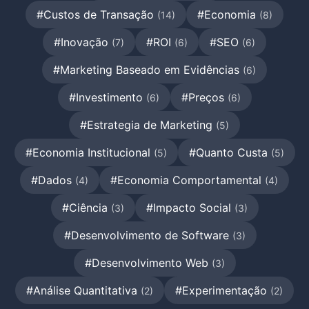
#Custos de Transação
#Economia
(14)
(8)
#Inovação
#ROI
#SEO
(7)
(6)
(6)
#Marketing Baseado em Evidências
(6)
#Investimento
#Preços
(6)
(6)
#Estrategia de Marketing
(5)
#Economia Institucional
#Quanto Custa
(5)
(5)
#Dados
#Economia Comportamental
(4)
(4)
#Ciência
#Impacto Social
(3)
(3)
#Desenvolvimento de Software
(3)
#Desenvolvimento Web
(3)
#Análise Quantitativa
#Experimentação
(2)
(2)