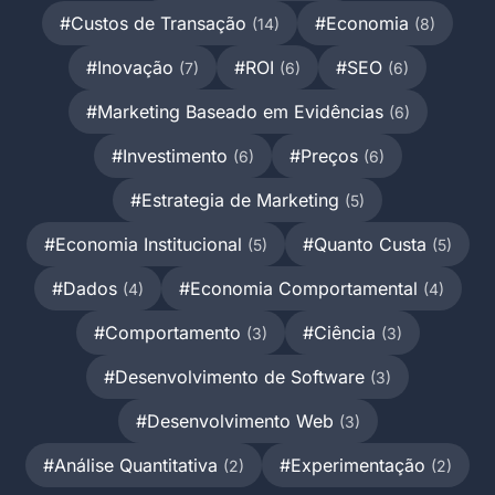
#Custos de Transação
#Economia
(14)
(8)
#Inovação
#ROI
#SEO
(7)
(6)
(6)
#Marketing Baseado em Evidências
(6)
#Investimento
#Preços
(6)
(6)
#Estrategia de Marketing
(5)
#Economia Institucional
#Quanto Custa
(5)
(5)
#Dados
#Economia Comportamental
(4)
(4)
#Comportamento
#Ciência
(3)
(3)
#Desenvolvimento de Software
(3)
#Desenvolvimento Web
(3)
#Análise Quantitativa
#Experimentação
(2)
(2)