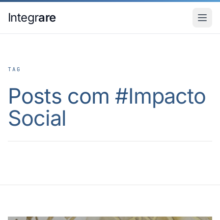
Pular para o conteudo principal
Integr
are
TAG
Posts com #
Impacto
Social