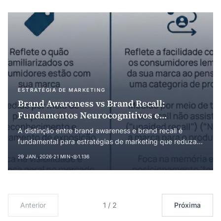
na teoria da sinalização e na economia evolucionária.
Introduz o conceito de público-ideal como distinção
analítica do público-alvo convencional e reconceituou o
marketing como infraestrutura de coordenação que
reduz custos de transação.
ESTRATÉGIA DE MARKETING
Brand Awareness vs Brand Recall:
Fundamentos Neurocognitivos e
Implicações Estratégicas para Redução de
A distinção entre brand awareness e brand recall é
Custos de Transação
fundamental para estratégias de marketing que reduzam
custos de transação. Este artigo examina os mecanismos
29 JAN, 2026
·
21 MIN
·
1.136
neurocognitivos subjacentes e suas implicações para
construção de saliência de marca.
Anterior
1 / 2
Próxima