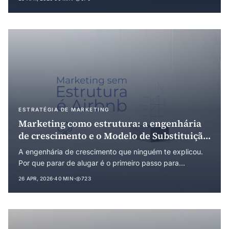
GoodRelations, lançamento em 2011 por Bing, Google e
Yahoo, e a institucionalização sob arranjo de governança
híbrida. Análise sob a Economia Institucional dos custos
de transação e da transição para busca generativa.
ESTRATÉGIA DE MARKETING
Marketing como estrutura: a engenhária
de crescimento e o Modelo de Substituição
Progressiva
A engenhária de crescimento que ninguém te explicou.
Por que parar de alugar é o primeiro passo para
construir, como o Modelo de Substituição Progressiva
26 APR, 2026
·
40 MIN
·
723
permite migrar de mídia paga para tráfego orgânico sem
perder volume, e por que estrutura, operação e
campanha precisam estar nessa ordem.