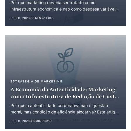
Abordagem pela Economia Institucional
Por que marketing deveria ser tratado como
infraestrutura econômica e não como despesa variável?
Este artigo reconceituou o marketing a partir da Teoria
01 FEB, 2026
·
38 MIN
·
1.045
dos Custos de Transação (Coase, Williamson, North),
demonstrando que investimentos estratégicos em
marketing reduzem custos de busca, negociação e
execução para ambos os lados da transação. Analisa a
decisão make-or-buy, o contexto brasileiro de custos
estruturalmente elevados e o efeito de retornos
crescentes via path dependence.
ESTRATÉGIA DE MARKETING
A Economia da Autenticidade: Marketing
como Infraestrutura de Redução de Custos
de Transação e o Conceito de Público-Ideal
Por que a autenticidade corporativa não é questão
moral, mas condição de eficiência alocativa? Este artigo
desenvolve uma teoria econômica da autenticidade
01 FEB, 2026
·
46 MIN
·
950
fundamentada na Economia dos Custos de Transação,