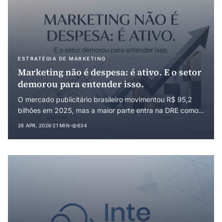
ESTRATÉGIA DE MARKETING
Marketing não é despesa: é ativo. E o setor
demorou para entender isso.
O mercado publicitário brasileiro movimentou R$ 95,2
bilhões em 2025, mas a maior parte entra na DRE como
despesa, sem deixar ativo mensurável. Este artigo
26 APR, 2026
·
21 MIN
·
634
defende a reorganização do marketing como
investimento em capacidade, com consequências diretas
sobre planejamento financeiro, governança e valuation.