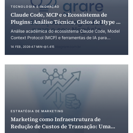
TECNOLOGIA E INOVAÇÃO
Claude Code, MCP e o Ecossistema de
Plugins: Análise Técnica, Ciclos de Hype e
Comportamento de Manada no Mercado
Análise acadêmica do ecossistema Claude Code, Model
de Ferramentas de IA
Context Protocol (MCP) e ferramentas de IA para
desenvolvimento, desde a perspectiva técnica e da
14 FEB, 2026
·
47 MIN
·
1.415
economia comportamental. Examina ciclos de hype,
comportamento de manada e propõe critérios para
adoção racional baseados na teoria dos custos de
transação.
ESTRATÉGIA DE MARKETING
Marketing como Infraestrutura de
Redução de Custos de Transação: Uma