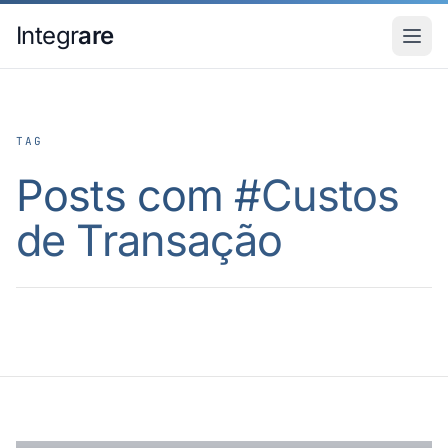
Pular para o conteudo principal
Integr
are
TAG
Posts com #
Custos
de Transação