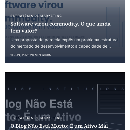
ESTRATÉGIA DE MARKETING
Software virou commodity. O que ainda
tem valor?
Uma proposta de parceria expôs um problema estrutural
do mercado de desenvolvimento: a capacidade de
produzir software deixou de ser escassa. Este artigo
11 JUN, 2026
·
20 MIN
·
695
aplica a teoria das barreiras à entrada para explicar a
comoditização do código e mostrar onde o valor ainda
pode ser capturado.
ESTRATÉGIA DE MARKETING
O Blog Não Está Morto: É um Ativo Mal