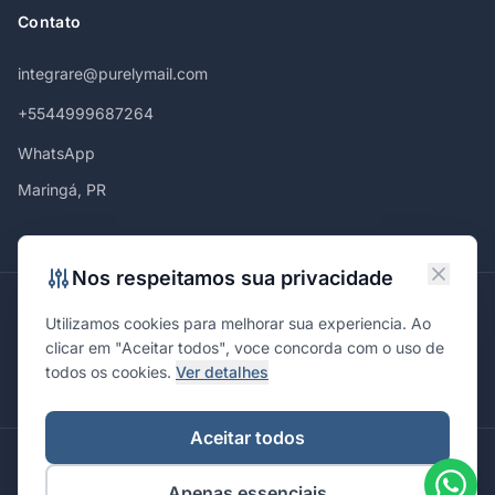
Contato
integrare@purelymail.com
+5544999687264
WhatsApp
Maringá, PR
Nos respeitamos sua privacidade
Atendemos em
Utilizamos cookies para melhorar sua experiencia. Ao
Maringá
Curitiba
São Paulo
Londrina
Cascavel
Ponta Grossa
clicar em "Aceitar todos", voce concorda com o uso de
Florianópolis
Brasília
Joinville
Campinas
Ribeirão Preto
todos os cookies.
Ver detalhes
Porto Alegre
Santa Maria
Aceitar todos
© 2026 Integrare. Marketing de Verdade. Todos os direitos
Apenas essenciais