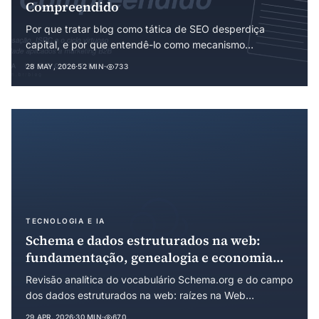
Compreendido
Por que tratar blog como tática de SEO desperdiça
capital, e por que entendê-lo como mecanismo
institucional de redução de custos de transação muda o
28 MAY, 2026
·
52 MIN
·
733
jogo do marketing B2B.
TECNOLOGIA E IA
Schema e dados estruturados na web:
fundamentação, genealogia e economia
institucional de um padrão de
Revisão analítica do vocabulário Schema.org e do campo
coordenação informacional
dos dados estruturados na web: raízes na Web
Semântica, precursores em RDF, microformatos e
29 APR, 2026
·
30 MIN
·
670