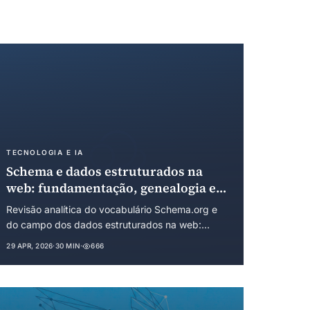
TECNOLOGIA E IA
Schema e dados estruturados na
web: fundamentação, genealogia e
economia institucional de um
Revisão analítica do vocabulário Schema.org e
padrão de coordenação
do campo dos dados estruturados na web:
informacional
raízes na Web Semântica, precursores em RDF,
29 APR, 2026
·
30 MIN
·
666
microformatos e GoodRelations, lançamento em
2011 por Bing, Google e Yahoo, e a
institucionalização sob arranjo de governança
híbrida. Análise sob a Economia Institucional dos