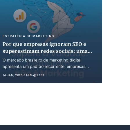
custos de transação e da transição para busca
generativa.
ESTRATÉGIA DE MARKETING
Por que empresas ignoram SEO e
superestimam redes sociais: uma
análise sob a perspectiva da
O mercado brasileiro de marketing digital
economia institucional
apresenta um padrão recorrente: empresas
alocam recursos desproporcionais em gestão de
14 JAN, 2026
·
8 MIN
·
1.259
redes sociais orgânicas enquanto negligenciam
estratégias de SEO. Este artigo examina esse
fenômeno através da lente da economia
comportamental e institucional.