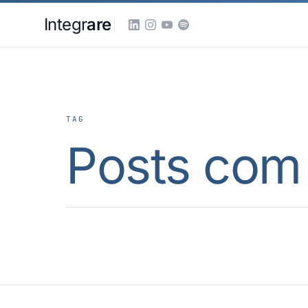
Pular para o conteudo principal
Integr
are
TAG
Posts com