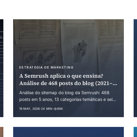
ESTRATÉGIA DE MARKETING
A Semrush aplica o que ensina?
Análise de 468 posts do blog (2021–
2026)
Análise do sitemap do blog da Semrush: 468
posts em 5 anos, 13 categorias temáticas e seis
hipóteses causais. Como ChatGPT, AI
19 MAY, 2026
·
24 MIN
·
606
Overviews, a aquisição pela Adobe (US$ 1,9 bi)
e a neologia comercial (GEO, AEO, LLMO)
moldaram a estratégia editorial — e onde a
plataforma não prática o que ensina.