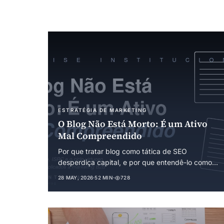
ESTRATÉGIA DE MARKETING
O Blog Não Está Morto: É um Ativo
Mal Compreendido
Por que tratar blog como tática de SEO
desperdiça capital, e por que entendê-lo como
mecanismo institucional de redução de custos
28 MAY, 2026
·
52 MIN
·
728
de transação muda o jogo do marketing B2B.