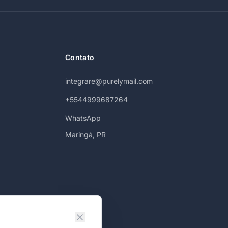
Contato
integrare@purelymail.com
+5544999687264
WhatsApp
Maringá, PR