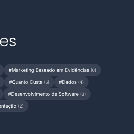
res
#Marketing Baseado em Evidências
(6)
#Quanto Custa
#Dados
(5)
(4)
#Desenvolvimento de Software
(3)
entação
(2)