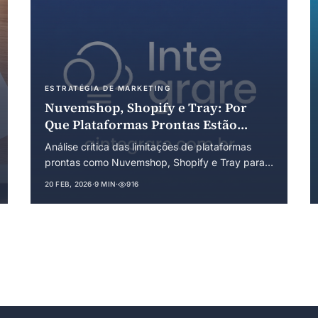
ESTRATÉGIA DE MARKETING
Nuvemshop, Shopify e Tray: Por
Que Plataformas Prontas Estão
Sabotando Seu E-commerce em
Análise crítica das limitações de plataformas
Maringá
prontas como Nuvemshop, Shopify e Tray para
e-commerces em Maringá. Descubra por que
20 FEB, 2026
·
9 MIN
·
916
liberdade, criatividade, customização,
performance e SEO ficam comprometidos — e
qual a alternativa real para quem quer competir
de verdade.