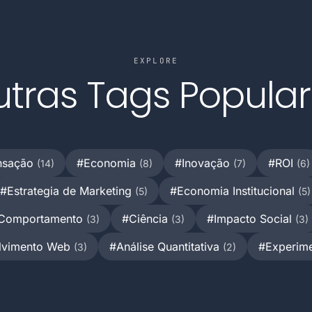
EXPLORE
tras Tags Popula
ansação
#Economia
#Inovação
#ROI
(14)
(8)
(7)
(6)
#Estrategia de Marketing
#Economia Institucional
(5)
(5)
Comportamento
#Ciência
#Impacto Social
(3)
(3)
(3)
lvimento Web
#Análise Quantitativa
#Experim
(3)
(2)