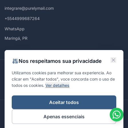
integrare@purelymail.com
+5544999687264
WhatsApp
Maringá, PR
Nos respeitamos sua privacidade
Atendemos em
Utilizamos cookies para melhorar sua experiencia. Ao
Maringá
Curitiba
São Paulo
Londrina
Cascavel
Ponta Grossa
clicar em "Aceitar todos", voce concorda com o uso de
Florianópolis
Brasília
Joinville
Campinas
Ribeirão Preto
todos os cookies.
Ver detalhes
Porto Alegre
Santa Maria
Aceitar todos
© 2026 Integrare. Marketing de Verdade. Todos os direitos
Apenas essenciais
reservados.
Política de Privacidade
Termos de Uso