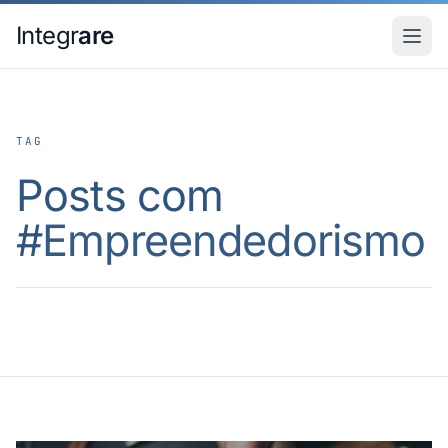
Pular para o conteudo principal
Integr
are
TAG
Posts com
#
Empreendedorismo