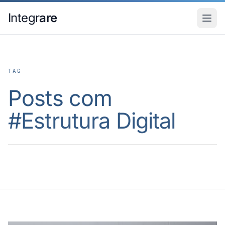
Pular para o conteudo principal
Integr
are
TAG
Posts com
#
Estrutura Digital