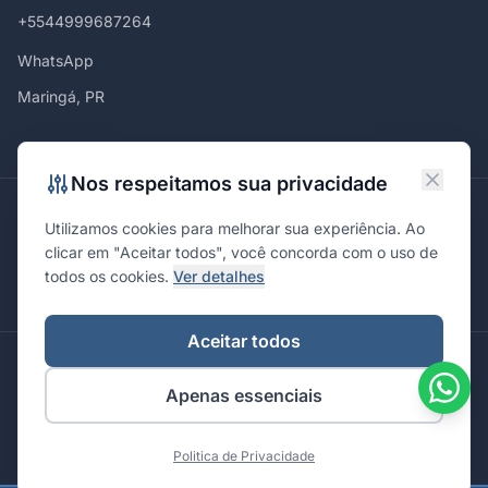
+5544999687264
WhatsApp
Maringá, PR
Nos respeitamos sua privacidade
Atendemos em
Utilizamos cookies para melhorar sua experiência. Ao
Maringá
Curitiba
São Paulo
Londrina
Cascavel
Ponta Grossa
clicar em "Aceitar todos", você concorda com o uso de
Florianópolis
Brasília
Joinville
Campinas
Ribeirão Preto
todos os cookies.
Ver detalhes
Porto Alegre
Santa Maria
Aceitar todos
© 2026 Integrare. Marketing de Verdade. Todos os direitos
Apenas essenciais
reservados.
Política de Privacidade
Termos de Uso
Politica de Privacidade