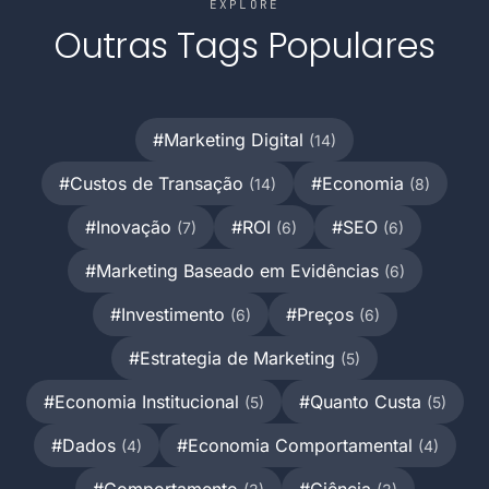
EXPLORE
Outras Tags Populares
#Marketing Digital
(14)
#Custos de Transação
#Economia
(14)
(8)
#Inovação
#ROI
#SEO
(7)
(6)
(6)
#Marketing Baseado em Evidências
(6)
#Investimento
#Preços
(6)
(6)
#Estrategia de Marketing
(5)
#Economia Institucional
#Quanto Custa
(5)
(5)
#Dados
#Economia Comportamental
(4)
(4)