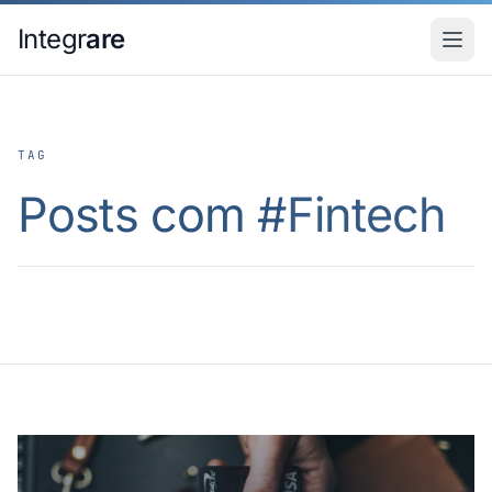
Pular para o conteudo principal
Integr
are
TAG
Posts com #
Fintech