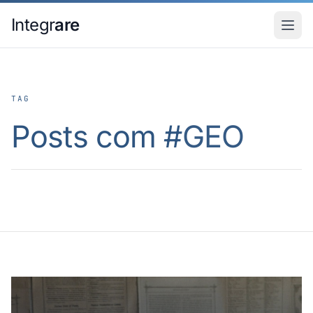
Pular para o conteudo principal
Integr
are
TAG
Posts com #
GEO