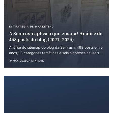
ESTRATÉGIA DE MARKETING
A Semrush aplica o que ensina? Análise de
468 posts do blog (2021–2026)
Análise do sitemap do blog da Semrush: 468 posts em 5
anos, 13 categorias temáticas e seis hipóteses causais.
Como ChatGPT, AI Overviews, a aquisição pela Adobe
19 MAY, 2026
·
24 MIN
·
617
(US$ 1,9 bi) e a neologia comercial (GEO, AEO, LLMO)
moldaram a estratégia editorial — e onde a plataforma
não prática o que ensina.