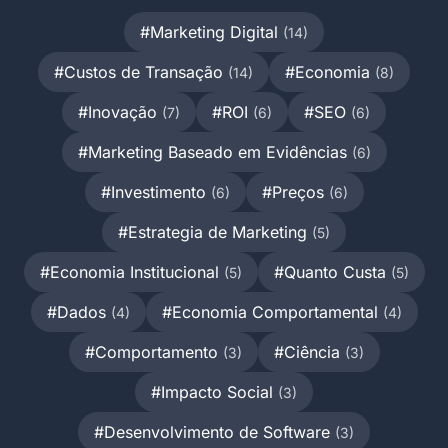
#Marketing Digital
(14)
#Custos de Transação
#Economia
(14)
(8)
#Inovação
#ROI
#SEO
(7)
(6)
(6)
#Marketing Baseado em Evidências
(6)
#Investimento
#Preços
(6)
(6)
#Estrategia de Marketing
(5)
#Economia Institucional
#Quanto Custa
(5)
(5)
#Dados
#Economia Comportamental
(4)
(4)
#Comportamento
#Ciência
(3)
(3)
#Impacto Social
(3)
#Desenvolvimento de Software
(3)