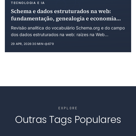
TECNOLOGIA E IA
Schema e dados estruturados na web:
fundamentação, genealogia e economia
institucional de um padrão de
Revisão analítica do vocabulário Schema.org e do campo
coordenação informacional
dos dados estruturados na web: raízes na Web
Semântica, precursores em RDF, microformatos e
29 APR, 2026
·
30 MIN
·
679
GoodRelations, lançamento em 2011 por Bing, Google e
Yahoo, e a institucionalização sob arranjo de governança
híbrida. Análise sob a Economia Institucional dos custos
de transação e da transição para busca generativa.
EXPLORE
Outras Tags Populares