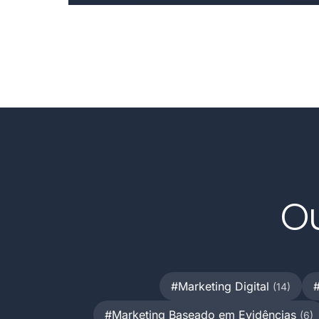
2011 por Bing, Google e Yahoo, e a
institucionalização sob arranjo de governança
híbrida. Análise sob a Economia Institucional dos
custos de transação e da transição para busca
generativa.
Ou
#Marketing Digital
(14)
#Marketing Baseado em Evidências
(6)