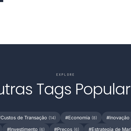
EXPLORE
tras Tags Popula
#Custos de Transação
#Economia
#Inovação
(14)
(8)
#Investimento
#Preços
#Estrategia de Ma
(6)
(6)