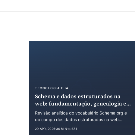
TECNOLOGIA E IA
Schema e dados estruturados na
web: fundamentação, genealogia e
economia institucional de um
Revisão analítica do vocabulário Schema.org e
padrão de coordenação
do campo dos dados estruturados na web:
informacional
raízes na Web Semântica, precursores em RDF,
29 APR, 2026
·
30 MIN
·
671
microformatos e GoodRelations, lançamento em