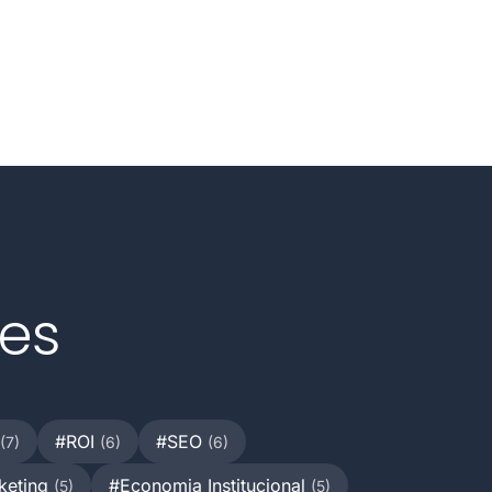
res
#ROI
#SEO
(7)
(6)
(6)
rketing
#Economia Institucional
(5)
(5)