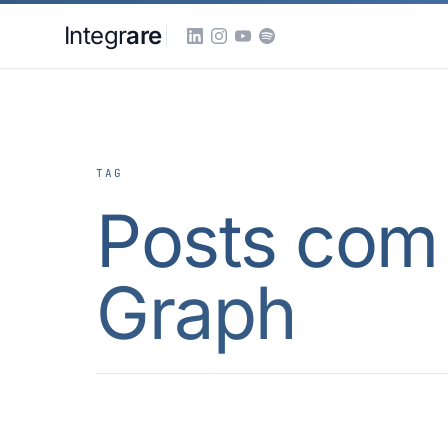
Pular para o conteudo principal
Integr
are
TAG
Posts com
Graph