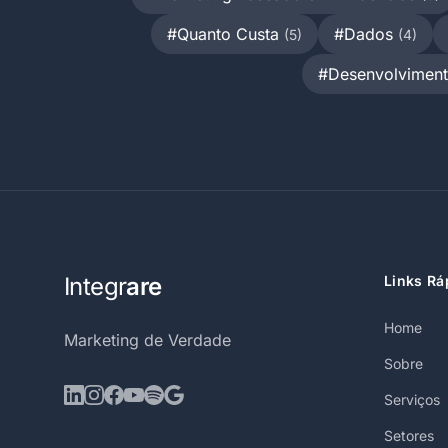
#Quanto Custa
#Dados
(5)
(4)
#Desenvolviment
Integr
are
Links Rá
Home
Marketing de Verdade
Sobre
Serviços
Setores