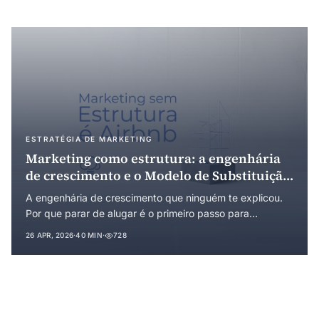
ESTRATÉGIA DE MARKETING
Marketing como estrutura: a engenhária
de crescimento e o Modelo de Substituição
Progressiva
A engenhária de crescimento que ninguém te explicou.
Por que parar de alugar é o primeiro passo para
construir, como o Modelo de Substituição Progressiva
26 APR, 2026
·
40 MIN
·
728
permite migrar de mídia paga para tráfego orgânico sem
perder volume, e por que estrutura, operação e
campanha precisam estar nessa ordem.