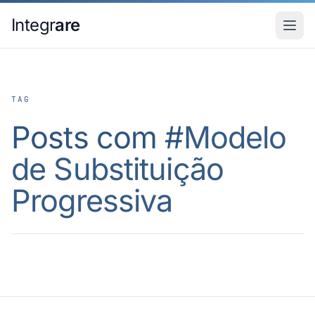
Pular para o conteudo principal
Integr
are
TAG
Posts com #
Modelo
de Substituição
Progressiva