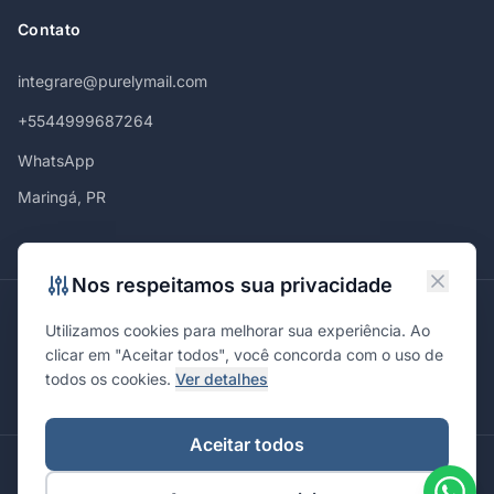
Contato
integrare@purelymail.com
+5544999687264
WhatsApp
Maringá, PR
Nos respeitamos sua privacidade
Atendemos em
Utilizamos cookies para melhorar sua experiência. Ao
Maringá
Curitiba
São Paulo
Londrina
Cascavel
Ponta Grossa
clicar em "Aceitar todos", você concorda com o uso de
Florianópolis
Brasília
Joinville
Campinas
Ribeirão Preto
todos os cookies.
Ver detalhes
Porto Alegre
Santa Maria
Aceitar todos
© 2026 Integrare. Marketing de Verdade. Todos os direitos