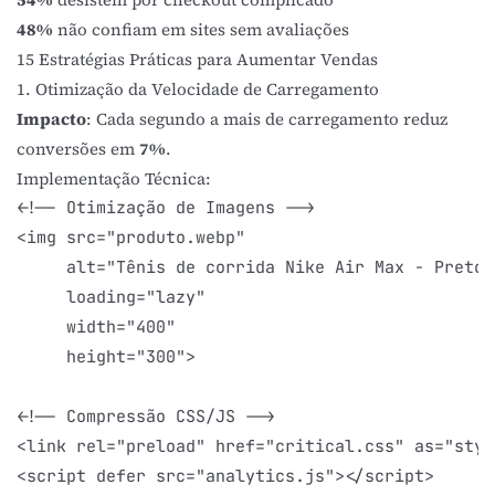
48%
não confiam em sites sem avaliações
15 Estratégias Práticas para Aumentar Vendas
1. Otimização da Velocidade de Carregamento
Impacto
: Cada segundo a mais de carregamento reduz
conversões em
7%
.
Implementação Técnica:
<!-- Otimização de Imagens -->

<img src="produto.webp" 

     alt="Tênis de corrida Nike Air Max - Preto/
     loading="lazy" 

     width="400" 

     height="300">

<!-- Compressão CSS/JS -->

<link rel="preload" href="critical.css" as="style