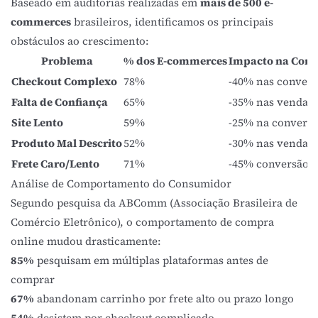
Baseado em auditorias realizadas em
mais de 500 e-
commerces
brasileiros, identificamos os principais
obstáculos ao crescimento:
Problema
% dos E-commerces
Impacto na Conv
Checkout Complexo
78%
-40% nas convers
Falta de Confiança
65%
-35% nas vendas
Site Lento
59%
-25% na convers
Produto Mal Descrito
52%
-30% nas vendas
Frete Caro/Lento
71%
-45% conversão
Análise de Comportamento do Consumidor
Segundo pesquisa da
ABComm (Associação Brasileira de
Comércio Eletrônico)
, o comportamento de compra
online mudou drasticamente:
85%
pesquisam em múltiplas plataformas antes de
comprar
67%
abandonam carrinho por frete alto ou prazo longo
54%
desistem por checkout complicado