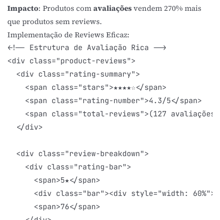
Impacto
: Produtos com
avaliações
vendem 270% mais
que produtos sem reviews.
Implementação de Reviews Eficaz:
<!-- Estrutura de Avaliação Rica -->

<div class="product-reviews">

  <div class="rating-summary">

    <span class="stars">★★★★☆</span>

    <span class="rating-number">4.3/5</span>

    <span class="total-reviews">(127 avaliações)
  </div>

  <div class="review-breakdown">

    <div class="rating-bar">

      <span>5★</span>

      <div class="bar"><div style="width: 60%"><
      <span>76</span>

    </div>
