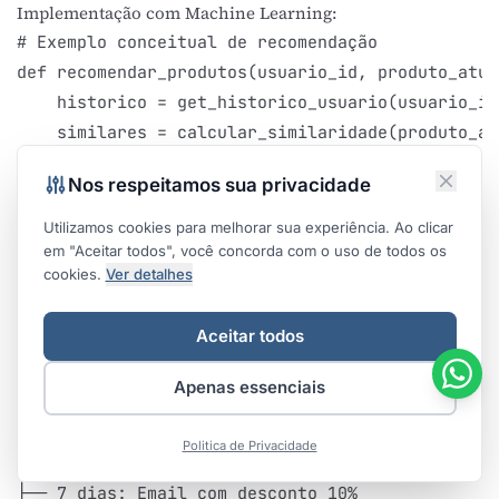
Implementação com Machine Learning:
# Exemplo conceitual de recomendação

def recomendar_produtos(usuario_id, produto_atual
    historico = get_historico_usuario(usuario_id)
    similares = calcular_similaridade(produto_atu
    comportamento = analisar_comportamento(usuari
Nos respeitamos sua privacidade
Utilizamos cookies para melhorar sua experiência. Ao clicar
6. Remarketing e Recuperação de Carrinho
em "Aceitar todos", você concorda com o uso de todos os
cookies.
Ver detalhes
Oportunidade
:
69%
dos carrinhos são abandonados, mas
29%
podem ser recuperados.
Aceitar todos
Sequência de Remarketing Eficaz:
ABANDONO DE CARRINHO:

Apenas essenciais
├── 1h: Email "Esqueceu algo?"

├── 24h: Email com desconto 5%

Politica de Privacidade
├── 3 dias: Email com frete grátis

├── 7 dias: Email com desconto 10%
